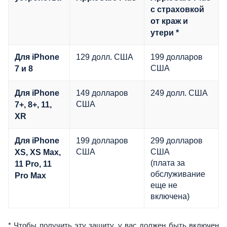
с страховкой
от краж и
утери *
129 долл. США
199 долларов
Для iPhone
США
7 и 8
149 долларов
249 долл. США
Для iPhone
США
7+, 8+, 11,
XR
199 долларов
299 долларов
Для iPhone
США
США
XS, XS Max,
(плата за
11 Pro, 11
обслуживание
Pro Max
еще не
включена)
* Чтобы получить эту защиту, у вас должен быть включен