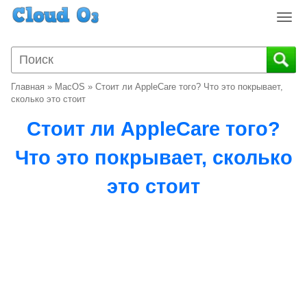
T
o
g
g
l
Главная
»
MacOS
»
Стоит ли AppleCare того? Что это покрывает,
e
сколько это стоит
n
Стоит ли AppleCare того?
a
v
Что это покрывает, сколько
i
g
это стоит
a
t
i
o
n