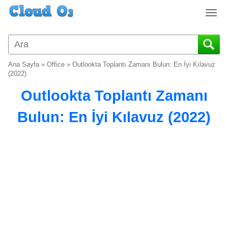
T
o
g
g
l
Ana Sayfa
»
Office
»
Outlookta Toplantı Zamanı Bulun: En İyi Kılavuz
e
(2022)
n
Outlookta Toplantı Zamanı
a
v
Bulun: En İyi Kılavuz (2022)
i
g
a
t
i
o
n