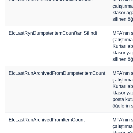
çalıştırm
klasör ağ
silinen öğ
ElcLastRynDumpsterItemCount'tan Silindi
MFA'nın 
çalıştırm
Kurtarılab
klasör ya
silinen öğ
ElcLastRunArchivedFromDumpsterItemCount
MFA'nın 
çalıştırm
Kurtarılab
klasör ya
posta kut
öğelerin s
ElcLastRunArchivedFromItemCount
MFA'nın 
çalıştırm
klasör ağ