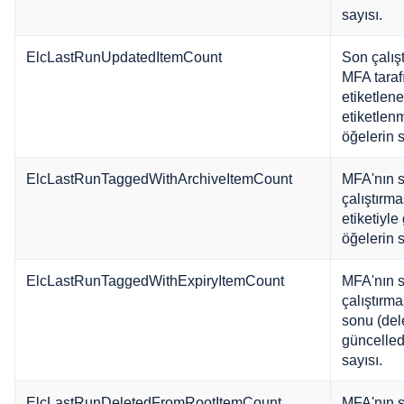
sayısı.
ElcLastRunUpdatedItemCount
Son çalış
MFA taraf
etiketlen
etiketlen
öğelerin s
ElcLastRunTaggedWithArchiveItemCount
MFA'nın 
çalıştırma
etiketiyle
öğelerin s
ElcLastRunTaggedWithExpiryItemCount
MFA'nın 
çalıştırma
sonu (dele
güncelled
sayısı.
ElcLastRunDeletedFromRootItemCount
MFA'nın 