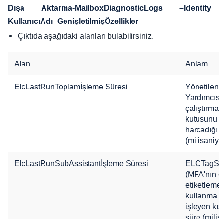
Dışa Aktarma-MailboxDiagnosticLogs –Identity
KullanıcıAdı -GenişletilmişÖzellikler
Çıktıda aşağıdaki alanları bulabilirsiniz.
Alan
Anlam
ElcLastRunToplamİşleme Süresi
Yönetilen
Yardımcıs
çalıştırm
kutusunu 
harcadığı
(milisani
ElcLastRunSubAssistantİşleme Süresi
ELCTagSu
(MFA'nın
etiketlem
kullanma t
işleyen k
süre (mil