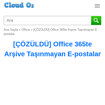
T
o
g
g
l
Ana Sayfa
»
Office
»
[ÇÖZÜLDÜ] Office 365te Arşive Taşınmayan E-
e
postalar
n
[ÇÖZÜLDÜ] Office 365te
a
v
Arşive Taşınmayan E-postalar
i
g
a
t
i
o
n