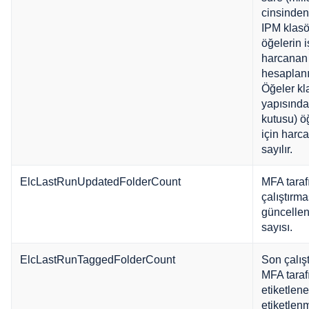
cinsinden
IPM klasö
öğelerin 
harcanan
hesaplanır
Öğeler kl
yapısında
kutusu) ö
için harc
sayılır.
ElcLastRunUpdatedFolderCount
MFA taraf
çalıştırm
güncellen
sayısı.
ElcLastRunTaggedFolderCount
Son çalış
MFA taraf
etiketlen
etiketlen