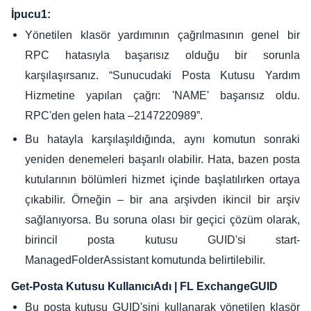
İpucu1:
Yönetilen klasör yardımının çağrılmasının genel bir
RPC hatasıyla başarısız olduğu bir sorunla
karşılaşırsanız. “Sunucudaki Posta Kutusu Yardım
Hizmetine yapılan çağrı: 'NAME' başarısız oldu.
RPC'den gelen hata –2147220989”.
Bu hatayla karşılaşıldığında, aynı komutun sonraki
yeniden denemeleri başarılı olabilir. Hata, bazen posta
kutularının bölümleri hizmet içinde başlatılırken ortaya
çıkabilir. Örneğin – bir ana arşivden ikincil bir arşiv
sağlanıyorsa. Bu soruna olası bir geçici çözüm olarak,
birincil posta kutusu GUID'si start-
ManagedFolderAssistant komutunda belirtilebilir.
Get-Posta Kutusu KullanıcıAdı | FL ExchangeGUID
Bu posta kutusu GUID'sini kullanarak yönetilen klasör