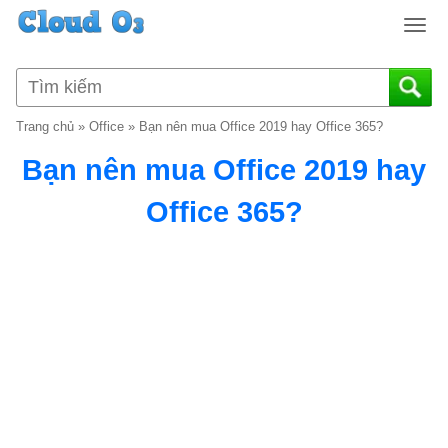
T
o
g
g
l
Trang chủ
»
Office
»
Bạn nên mua Office 2019 hay Office 365?
e
n
Bạn nên mua Office 2019 hay
a
v
Office 365?
i
g
a
t
i
o
n