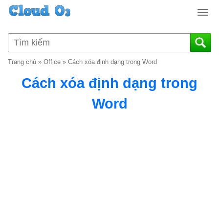
T
o
g
g
l
Trang chủ
»
Office
»
Cách xóa định dạng trong Word
e
n
Cách xóa định dạng trong
a
v
Word
i
g
a
t
i
o
n