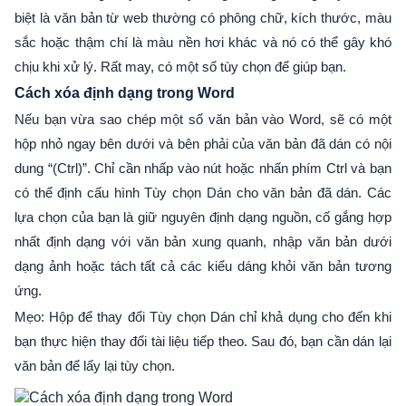
biệt là văn bản từ web thường có phông chữ, kích thước, màu
sắc hoặc thậm chí là màu nền hơi khác và nó có thể gây khó
chịu khi xử lý. Rất may, có một số tùy chọn để giúp bạn.
Cách xóa định dạng trong Word
Nếu bạn vừa sao chép một số văn bản vào Word, sẽ có một
hộp nhỏ ngay bên dưới và bên phải của văn bản đã dán có nội
dung “(Ctrl)”. Chỉ cần nhấp vào nút hoặc nhấn phím Ctrl và bạn
có thể định cấu hình Tùy chọn Dán cho văn bản đã dán. Các
lựa chọn của bạn là giữ nguyên định dạng nguồn, cố gắng hợp
nhất định dạng với văn bản xung quanh, nhập văn bản dưới
dạng ảnh hoặc tách tất cả các kiểu dáng khỏi văn bản tương
ứng.
Mẹo: Hộp để thay đổi Tùy chọn Dán chỉ khả dụng cho đến khi
bạn thực hiện thay đổi tài liệu tiếp theo. Sau đó, bạn cần dán lại
văn bản để lấy lại tùy chọn.