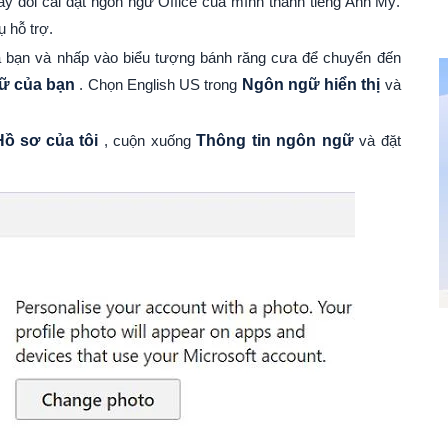
y đổi cài đặt ngôn ngữ Office của mình thành tiếng Anh Mỹ.
 hỗ trợ.
a bạn và nhấp vào biểu tượng bánh răng cưa để chuyển đến
ữ của bạn
. Chọn English US trong
Ngôn ngữ hiển thị
và
Hồ sơ của tôi
, cuộn xuống
Thông tin ngôn ngữ
và đặt