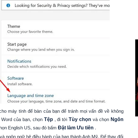
cho máy tính để bàn của bạn để tránh mọi vấn đề về không
g Word của bạn, chọn
Tệp
, đi tới
Tùy chọn
và chọn
Ngôn
họn English US, sau đó bấm
Đặt làm Ưu tiên
.
t và ngôn ngữ hệ điều hành của bạn thành Anh Mỹ. Để thay đổi