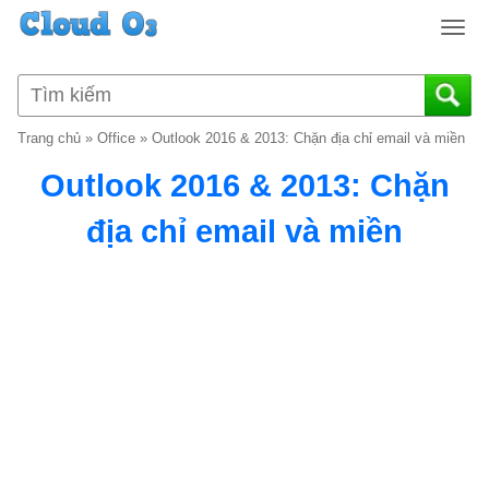
T
o
g
g
l
Trang chủ
»
Office
»
Outlook 2016 & 2013: Chặn địa chỉ email và miền
e
n
Outlook 2016 & 2013: Chặn
a
v
địa chỉ email và miền
i
g
a
t
i
o
n