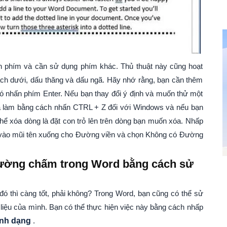
àn phím và cần sử dụng phím khác. Thủ thuật này cũng hoạt
ch dưới, dấu thăng và dấu ngã. Hãy nhớ rằng, bạn cần thêm
đó nhấn phím Enter. Nếu bạn thay đổi ý định và muốn thử một
đã làm bằng cách nhấn CTRL + Z đối với Windows và nếu bạn
ể xóa dòng là đặt con trỏ lên trên dòng bạn muốn xóa. Nhấp
 vào mũi tên xuống cho Đường viền và chọn Không có Đường
ường chấm trong Word bằng cách sử
đó thì càng tốt, phải không? Trong Word, bạn cũng có thể sử
liệu của mình. Bạn có thể thực hiện việc này bằng cách nhấp
ình dạng
.