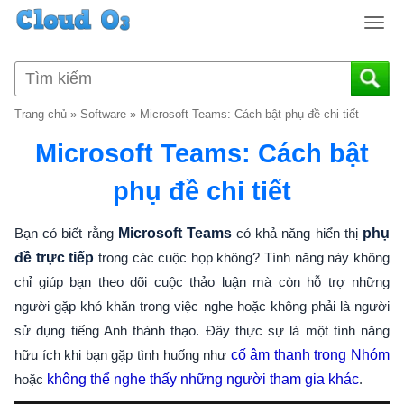
T
o
g
g
l
Trang chủ
»
Software
»
Microsoft Teams: Cách bật phụ đề chi tiết
e
n
Microsoft Teams: Cách bật
a
v
phụ đề chi tiết
i
g
Bạn có biết rằng
Microsoft Teams
có khả năng hiển thị
phụ
a
đề trực tiếp
trong các cuộc họp không? Tính năng này không
t
chỉ giúp bạn theo dõi cuộc thảo luận mà còn hỗ trợ những
i
o
người gặp khó khăn trong việc nghe hoặc không phải là người
n
sử dụng tiếng Anh thành thạo. Đây thực sự là một tính năng
hữu ích khi bạn gặp tình huống như
cố âm thanh trong Nhóm
hoặc
không thể nghe thấy những người tham gia khác
.