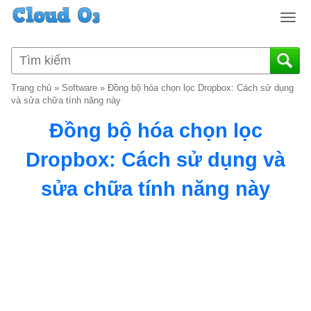
T
o
g
g
l
Trang chủ
»
Software
»
Đồng bộ hóa chọn lọc Dropbox: Cách sử dụng
e
và sửa chữa tính năng này
n
Đồng bộ hóa chọn lọc
a
v
Dropbox: Cách sử dụng và
i
g
sửa chữa tính năng này
a
t
i
o
n