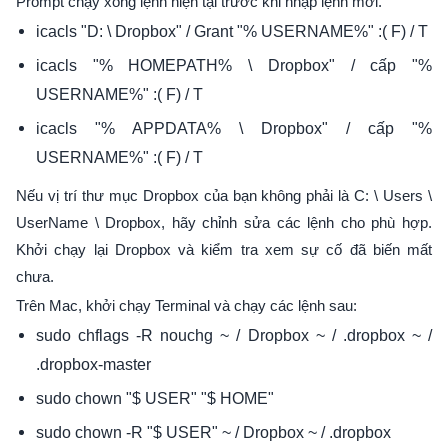
Prompt chạy xong lệnh hiện tại trước khi nhập lệnh mới.
icacls "D: \ Dropbox" / Grant "% USERNAME%" :( F) / T
icacls "% HOMEPATH% \ Dropbox" / cấp "%
USERNAME%" :( F) / T
icacls "% APPDATA% \ Dropbox" / cấp "%
USERNAME%" :( F) / T
Nếu vị trí thư mục Dropbox của bạn không phải là C: \ Users \
UserName \ Dropbox, hãy chỉnh sửa các lệnh cho phù hợp.
Khởi chạy lại Dropbox và kiểm tra xem sự cố đã biến mất
chưa.
Trên Mac, khởi chạy Terminal và chạy các lệnh sau:
sudo chflags -R nouchg ~ / Dropbox ~ / .dropbox ~ /
.dropbox-master
sudo chown "$ USER" "$ HOME"
sudo chown -R "$ USER" ~ / Dropbox ~ / .dropbox