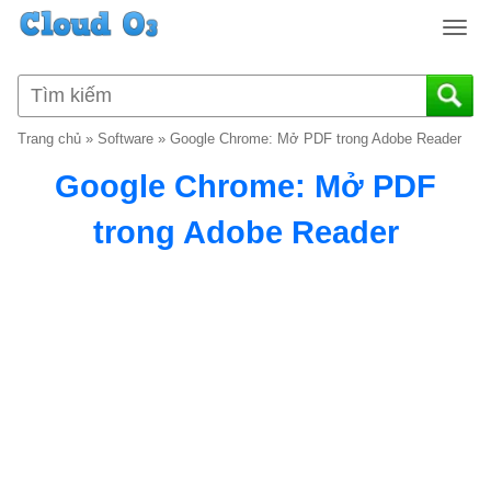
T
o
g
g
l
Trang chủ
»
Software
»
Google Chrome: Mở PDF trong Adobe Reader
e
n
Google Chrome: Mở PDF
a
v
trong Adobe Reader
i
g
a
t
i
o
n