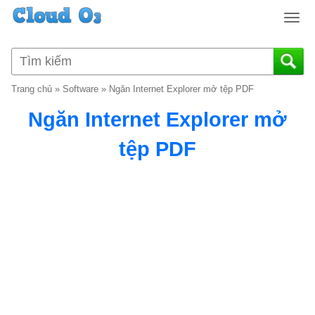
T
o
g
g
l
Trang chủ
»
Software
»
Ngăn Internet Explorer mở tệp PDF
e
n
Ngăn Internet Explorer mở
a
v
tệp PDF
i
g
a
t
i
o
n