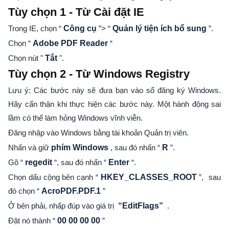
Tùy chọn 1 - Từ Cài đặt IE
Trong IE, chọn “
Công cụ
”> “
Quản lý tiện ích bổ sung
”.
Chọn “
Adobe PDF Reader
“
Chọn nút "
Tắt
".
Tùy chọn 2 - Từ Windows Registry
Lưu ý: Các bước này sẽ đưa bạn vào sổ đăng ký Windows.
Hãy cẩn thận khi thực hiện các bước này. Một hành động sai
lầm có thể làm hỏng Windows vĩnh viễn.
Đăng nhập vào Windows bằng tài khoản Quản trị viên.
Nhấn và giữ
phím Windows
, sau đó nhấn “
R
”.
Gõ “
regedit
“, sau đó nhấn “
Enter
“.
Chọn dấu cộng bên cạnh “
HKEY_CLASSES_ROOT
”,
sau
đó chọn “
AcroPDF.PDF.1
”
Ở bên phải, nhấp đúp vào giá trị
“EditFlags”
.
Đặt nó thành “
00 00 00 00
”