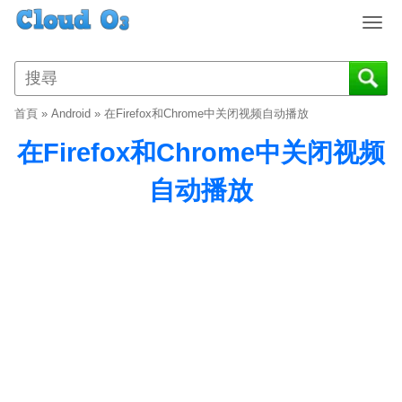
T
o
g
g
l
首頁
»
Android
»
在Firefox和Chrome中关闭视频自动播放
e
n
在Firefox和Chrome中关闭视频
a
v
自动播放
i
g
a
t
i
o
n