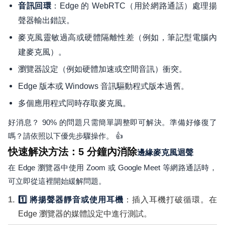
：Edge 的 WebRTC（用於網路通話）處理揚
音訊回環
聲器輸出錯誤。
麥克風靈敏過高或硬體隔離性差（例如，筆記型電腦內
建麥克風）。
瀏覽器設定（例如硬體加速或空間音訊）衝突。
Edge 版本或 Windows 音訊驅動程式版本過舊。
多個應用程式同時存取麥克風。
好消息？ 90% 的問題只需簡單調整即可解決。準備好修復了
嗎？請依照以下優先步驟操作。 👍
快速解決方法：5 分鐘內消除
邊緣麥克風迴聲
在 Edge 瀏覽器中使用 Zoom 或 Google Meet 等網路通話時，
可立即從這裡開始緩解問題。
1️⃣ 將揚聲器靜音或使用耳機
：插入耳機打破循環。在
Edge 瀏覽器的媒體設定中進行測試。