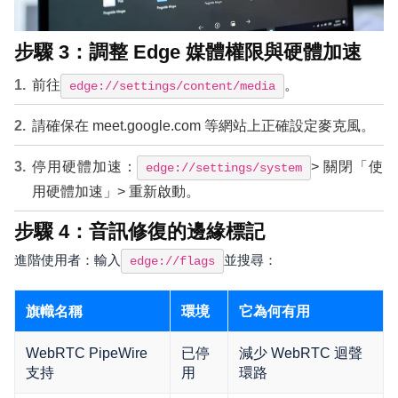
步驟 3：調整 Edge 媒體權限與硬體加速
前往
。
edge://settings/content/media
請確保在 meet.google.com 等網站上正確設定麥克風。
停用硬體加速：
> 關閉「使
edge://settings/system
用硬體加速」> 重新啟動。
步驟 4：音訊修復的邊緣標記
進階使用者：輸入
並搜尋：
edge://flags
旗幟名稱
環境
它為何有用
WebRTC PipeWire
已停
減少 WebRTC 迴聲
支持
用
環路