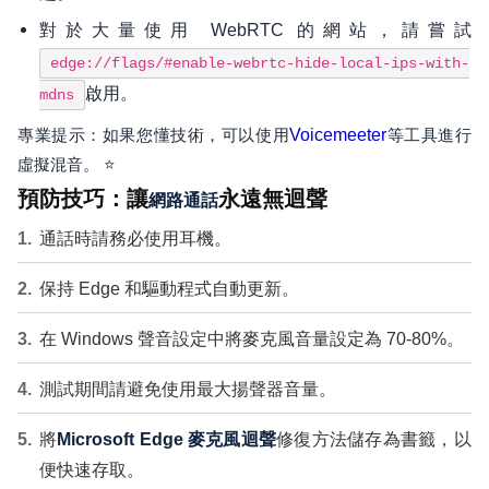
對於大量使用 WebRTC 的網站，請嘗試
edge://flags/#enable-webrtc-hide-local-ips-with-
啟用。
mdns
專業提示：如果您懂技術，可以使用
Voicemeeter
等工具進行
虛擬混音。 ⭐
預防技巧：讓
永遠無迴聲
網路通話
通話時請務必使用耳機。
保持 Edge 和驅動程式自動更新。
在 Windows 聲音設定中將麥克風音量設定為 70-80%。
測試期間請避免使用最大揚聲器音量。
將
Microsoft Edge 麥克風迴聲
修復方法儲存為書籤，以
便快速存取。