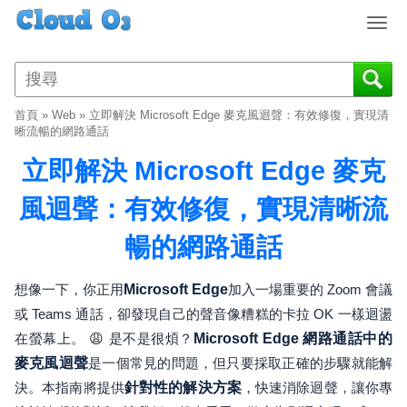
T
o
g
g
l
首頁
»
Web
»
立即解決 Microsoft Edge 麥克風迴聲：有效修復，實現清
e
晰流暢的網路通話
n
立即解決 Microsoft Edge 麥克
a
v
風迴聲：有效修復，實現清晰流
i
g
暢的網路通話
a
t
i
想像一下，你正用
Microsoft Edge
加入一場重要的 Zoom 會議
o
或 Teams 通話，卻發現自己的聲音像糟糕的卡拉 OK 一樣迴盪
n
在螢幕上。 😩 是不是很煩？
Microsoft Edge 網路通話中的
麥克風迴聲
是一個常見的問題，但只要採取正確的步驟就能解
決。本指南將提供
針對性的解決方案
，快速消除迴聲，讓你專