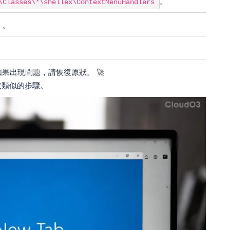
。
\Classes\*\shellex\ContextMenuHandlers
）。
—如果出現問題，請恢復原狀。 🚀
取類似的步驟。