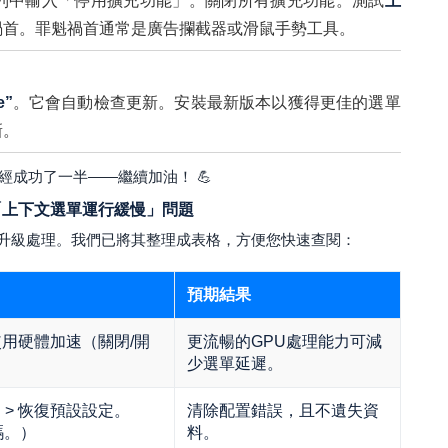
列中輸入「停用擴充功能」。關閉所有擴充功能。測試
上
禍首。罪魁禍首通常是廣告攔截器或滑鼠手勢工具。
e”
。它會自動檢查更新。安裝最新版本以獲得更佳的選單
新。
經成功了一半——繼續加油！ 💪
dge「上下文選單運行緩慢」問題
升級處理。我們已將其整理成表格，方便您快速查閱：
預期結果
 使用硬體加速（關閉/開
更流暢的GPU處理能力可減
少選單延遲。
定 > 恢復預設設定。
清除配置錯誤，且不遺失資
碼。）
料。