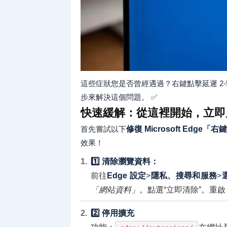
這些症狀您是否曾經遇過？右鍵點擊延遲 2
步來解決這個問題。 ✅
快速緩解：從這裡開始，立即
首先嘗試以下
修復 Microsoft Edg
效果！
1️⃣ 清除瀏覽資料：
前往
Edge 設定
>
隱私、搜尋和服務
>
「網站資料」
。點選“立即清除”。重啟
2️⃣ 停用擴充