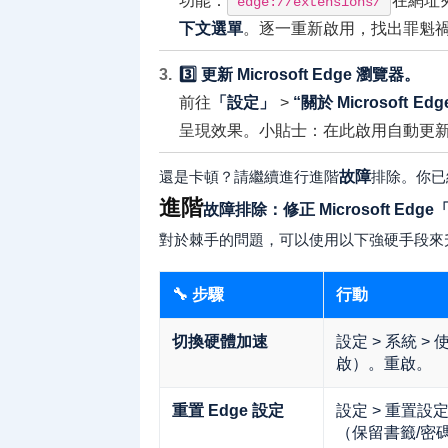
功能：
在網址
edge://extensions/
下文選單
。逐一重新啟用，找出罪魁
3️⃣ 更新 Microsoft Edge 瀏覽器。
前往
「設定」
>
“關於 Microsoft Edg
呈現效果。小貼士：在此啟用自動更
還是卡頓？請繼續進行進階
故障
排除。你已
進階
故障排除：修正 Microsoft E
對於棘手的問題，可以使用以下強硬手段來
🔧 步驟
行動
切換硬體加速
設定 > 系統 >
啟）。重啟。
重置 Edge 設定
設定 > 重置設
（保留書籤/密