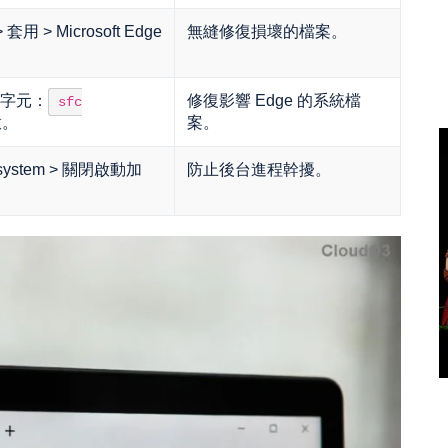
套用 > Microsoft Edge
無縫修復損壞的檔案。
字元：
修復影響 Edge 的系統檔
sfc
啟。
案。
gs/system > 關閉啟動加
防止後台進程幹擾。