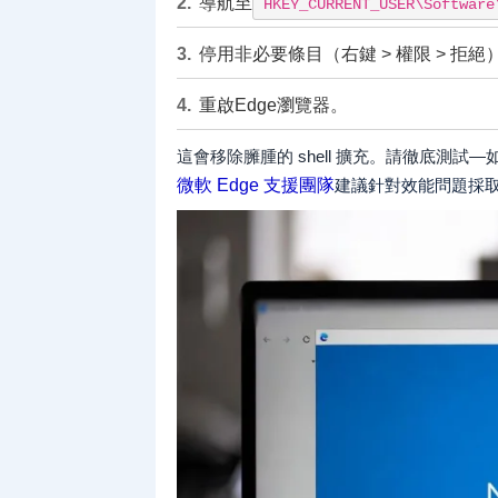
導航至
HKEY_CURRENT_USER\Software
停用非必要條目（右鍵 > 權限 > 拒絕
重啟Edge瀏覽器。
這會移除臃腫的 shell 擴充。請徹底測試
微軟 Edge 支援團隊
建議針對效能問題採