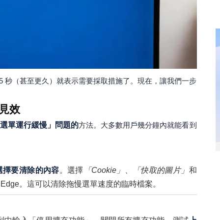
-5 秒（甚至更久）就表示需要採取措施了。現在，讓我們一步
見效
e「右鍵選單運行緩慢」問題的
方法。大多數用戶幾分鐘內就能看到
選擇要清除的內容
。選擇
「Cookie」
、
「快取的圖片」
和
 Edge。這可以清除拖慢選單速度的臨時檔案。