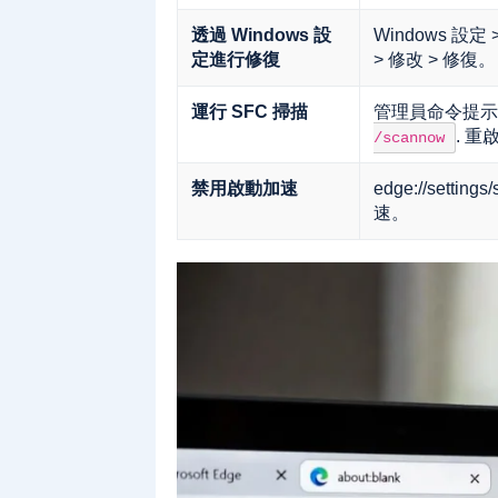
透過 Windows 設
Windows 設定 > 
定進行修復
> 修改 > 修復。
運行 SFC 掃描
管理員命令提示
. 重
/scannow
禁用啟動加速
edge://settin
速。