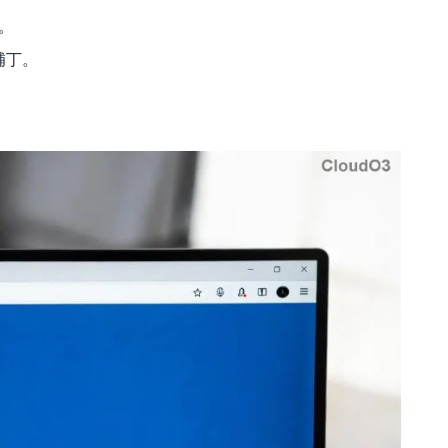
慢。
補丁。