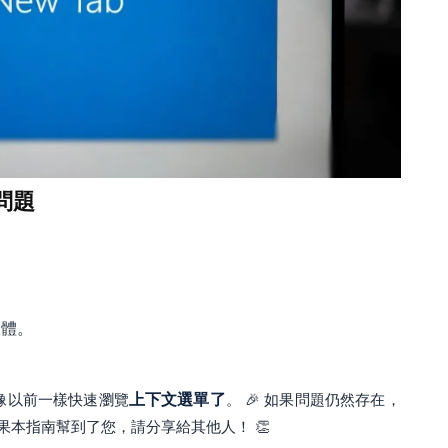
問題
意軟體。
像以前一樣快速瀏覽
上下文選單了
。 🎉 如果問題仍然存在，
本指南幫到了您，請分享給其他人！ 👏