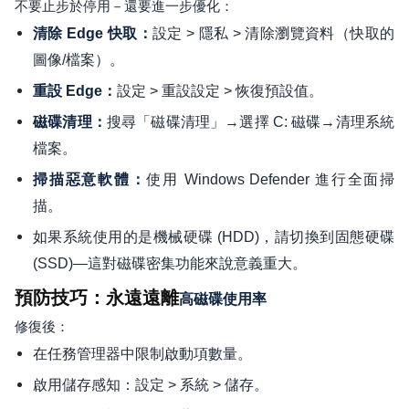
不要止步於停用－還要進一步優化：
設定 > 隱私 > 清除瀏覽資料（快取的
清除 Edge 快取：
圖像/檔案）。
設定 > 重設設定 > 恢復預設值。
重設 Edge：
搜尋「磁碟清理」→選擇 C: 磁碟→清理系統
磁碟清理：
檔案。
使用 Windows Defender 進行全面掃
掃描惡意軟體：
描。
如果系統使用的是機械硬碟 (HDD)，請切換到固態硬碟
(SSD)—這對磁碟密集功能來說意義重大。
預防技巧：永遠遠離
高磁碟使用率
修復後：
在任務管理器中限制啟動項數量。
啟用儲存感知：設定 > 系統 > 儲存。