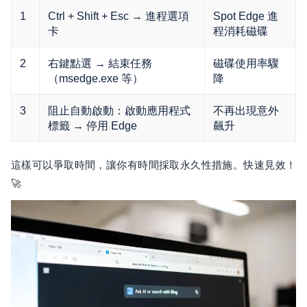
1
Ctrl + Shift + Esc → 進程選項
Spot Edge 進
卡
程消耗磁碟
2
右鍵點選 → 結束任務
磁碟使用率驟
（msedge.exe 等）
降
3
阻止自動啟動：啟動應用程式
不再出現意外
標籤 → 停用 Edge
飆升
這樣可以爭取時間，讓你有時間採取永久性措施。快速見效！
🚀