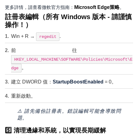
更多詳情，請查看微軟官方指南：
Microsoft Edge策略
。
註冊表編輯（所有 Windows 版本 - 請謹慎
操作！）
Win + R →
.
regedit
前往
HKEY_LOCAL_MACHINE\SOFTWARE\Policies\Microsoft\E
。
dge
建立 DWORD 值：
StartupBoostEnabled
= 0。
重新啟動。
⚠️ 請先備份註冊表。錯誤編輯可能會導致問
題。
5️⃣ 清理邊緣和系統，以實現長期緩解