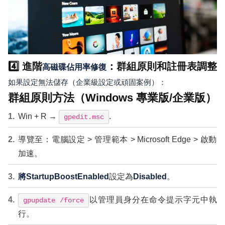
4️⃣ 進階
：群組原則和註冊表調整
高磁碟佔用率修復
如果設定無法儲存（企業級設定或頑固案例）：
群組原則方法（Windows 專業版/企業版）
Win + R →
.
gpedit.msc
導覽至：電腦設定 > 管理範本 > Microsoft Edge > 啟動
加速。
將StartupBoostEnabled
設定為
Disabled
。
以管理員身分在命令提示字元中執
gpupdate /force
行。