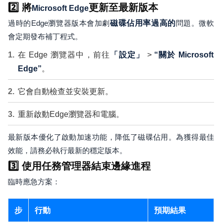
2️⃣ 將
更新至最新版本
Microsoft Edge
過時的Edge瀏覽器版本會加劇
磁碟佔用率過高的
問題。微軟
會定期發布補丁程式。
在 Edge 瀏覽器中，前往
「設定」
>
“關於 Microsoft
Edge”
。
它會自動檢查並安裝更新。
重新啟動Edge瀏覽器和電腦。
最新版本優化了啟動加速功能，降低了磁碟佔用。為獲得最佳
效能，請務必執行最新的穩定版本。
3️⃣ 使用任務管理器結束邊緣進程
臨時應急方案：
步
行動
預期結果