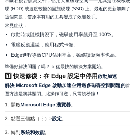
不斷在後台讀寫文件，佔用大量磁碟空間——尤其是在機械硬
碟 (HDD) 或速度較慢的固態硬碟 (SSD) 上。最近的更新加劇了
這個問題，使原本有用的工具變成了效能殺手。
常見症狀：
啟動時或隨機情況下，磁碟使用率飆升至 100%。
電腦反應遲緩，應用程式卡頓。
Edge進程導致CPU佔用率高，磁碟讀寫頻率也高。
準備好解決問題了嗎？ ⭐ 從最快的解決方案開始。
1️⃣ 快速修復：在 Edge 設定中停用
啟動加速
解決 Microsoft Edge 啟動加速佔用過多磁碟空間問題的
首
選方法是將其關閉。此操作可逆，只需幾秒鐘！
開啟
Microsoft Edge 瀏覽器
。
點選三個點（⋮）>
設定
。
轉到
系統和效能
。