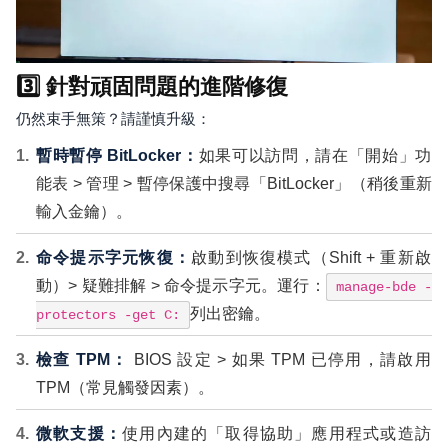
3️⃣ 針對頑固問題的進階修復
仍然束手無策？請謹慎升級：
暫時暫停 BitLocker：
如果可以訪問，請在「開始」功
能表 > 管理 > 暫停保護中搜尋「BitLocker」（稍後重新
輸入金鑰）。
命令提示字元恢復：
啟動到恢復模式（Shift + 重新啟
動）> 疑難排解 > 命令提示字元。運行：
manage-bde -
列出密鑰。
protectors -get C:
檢查 TPM：
BIOS 設定 > 如果 TPM 已停用，請啟用
TPM（常見觸發因素）。
微軟支援：
使用內建的「取得協助」應用程式或造訪