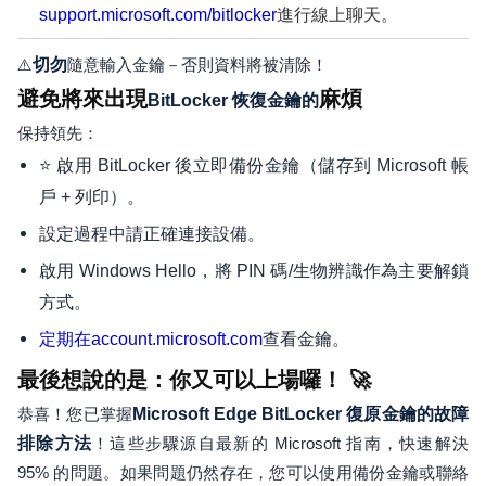
support.microsoft.com/bitlocker
進行線上聊天。
⚠️
切勿
隨意輸入金鑰－否則資料將被清除！
避免將來出現
麻煩
BitLocker 恢復金鑰的
保持領先：
⭐ 啟用 BitLocker 後立即備份金鑰（儲存到 Microsoft 帳
戶 + 列印）。
設定過程中請正確連接設備。
啟用 Windows Hello，將 PIN 碼/生物辨識作為主要解鎖
方式。
查看金鑰。
定期在account.microsoft.com
最後想說的是：你又可以上場囉！ 🚀
恭喜！您已掌握
Microsoft Edge BitLocker 復原金鑰的故障
排除方法
！這些步驟源自最新的 Microsoft 指南，快速解決
95% 的問題。如果問題仍然存在，您可以使用備份金鑰或聯絡