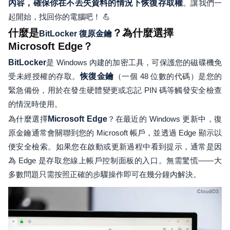
內容，確保你在不丟失資料的情況下恢復存取權
。讓我們一
起開始，找回你的電腦吧！ 💪
什麼是
？為什麼選擇
BitLocker 復原金鑰
Microsoft Edge？
BitLocker
是 Windows 內建的加密工具，可保護您的磁碟機免
受未經授權的存取。
恢復金鑰
（一個 48 位數的代碼）是您的
緊急備份，用於在發生硬體變更或忘記 PIN 碼等觸發安全檢查
的情況時使用。
為什麼選擇
Microsoft Edge
？在最近的 Windows 更新中，復
原金鑰通常會關聯到您的 Microsoft 帳戶，並透過 Edge 顯示以
便安全檢索。如果您在啟動或更新過程中看到提示，通常是因
為 Edge 是存取您線上帳戶控制面板的入口。無需驚慌——大
多數問題只需按照正確的步驟操作即可在幾分鐘內解決。