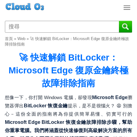
T
o
g
g
l
首頁
»
Web
»
🚀 快速解鎖 BitLocker：Microsoft Edge 復原金鑰終極故
e
障排除指南
n
🚀 快速解鎖 BitLocker：
a
v
Microsoft Edge 復原金鑰終極
i
g
故障排除指南
a
t
i
想像一下，你打開 Windows 電腦，卻發現
Microsoft Edge
瀏
o
覽器彈出
BitLocker 恢復金鑰
提示，是不是很惱火？ 😩 別擔
n
心－這份全面的指南將為你提供簡單易懂、切實可行的
Microsoft Edge BitLocker 恢復金鑰故障排除步驟，幫助
你重掌電腦。我們將涵蓋從快速修復到高級解決方案的所有