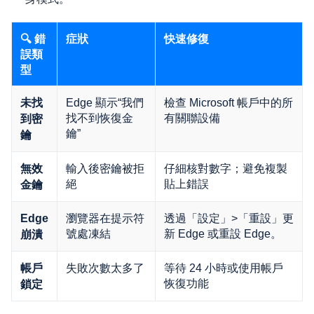
🔍 錯
症狀
快速修復
誤類
型
Edge 顯示“我們
檢查 Microsoft 帳戶中的所
未找
找不到恢復金
有關聯設備
到密
鑰”
鑰
輸入後密鑰被拒
仔細核對數字；避免複製
無效
絕
貼上錯誤
金鑰
瀏覽器在提示符
透過「設定」>「重設」更
Edge
號處凍結
新 Edge 或重設 Edge。
崩潰
失敗次數太多了
等待 24 小時或使用帳戶
帳戶
恢復功能
鎖定