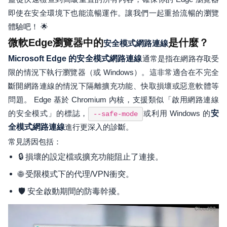
即使在安全環境下也能流暢運作。讓我們一起重拾流暢的瀏覽
體驗吧！ 🌟
微軟Edge瀏覽器中的
是什麼？
安全模式網路連線
Microsoft Edge 的安全模式網路連線
通常是指在網路存取受
限的情況下執行瀏覽器（或 Windows）。這非常適合在不完全
斷開網路連線的情況下隔離擴充功能、快取損壞或惡意軟體等
問題。 Edge 基於 Chromium 內核，支援類似「啟用網路連線
的安全模式」的標誌，
或利用 Windows 的
安
--safe-mode
全模式網路連線
進行更深入的診斷。
常見誘因包括：
🔒 損壞的設定檔或擴充功能阻止了連接。
🌐 受限模式下的代理/VPN衝突。
🛡️ 安全啟動期間的防毒幹擾。