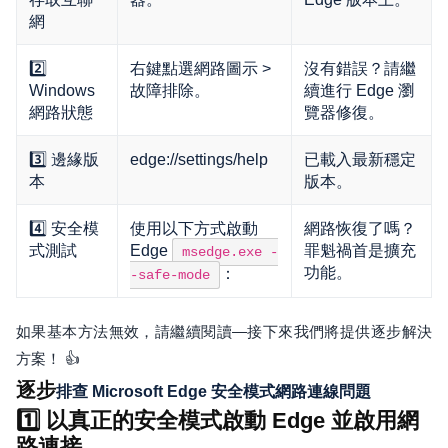
網
2️⃣
右鍵點選網路圖示 >
沒有錯誤？請繼
Windows
故障排除。
續進行 Edge 瀏
網路狀態
覽器修復。
3️⃣ 邊緣版
edge://settings/help
已載入最新穩定
本
版本。
4️⃣ 安全模
使用以下方式啟動
網路恢復了嗎？
式測試
Edge
罪魁禍首是擴充
msedge.exe -
功能。
：
-safe-mode
如果基本方法無效，請繼續閱讀—接下來我們將提供逐步解決
方案！ 👍
逐步
排查 Microsoft Edge 安全模式網路連線問題
1️⃣ 以真正的安全模式啟動 Edge 並啟用網
路連接