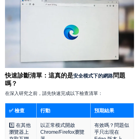
快速診斷清單：這真的是
問題
安全模式下的網路
嗎？
在深入研究之前，請先快速完成以下檢查清單：
✅ 檢查
行動
預期結果
1️⃣ 在其他
以正常模式開啟
有效嗎？問題似
瀏覽器上
Chrome/Firefox瀏覽
乎只出現在
存取互聯
器。
Edge 版本上。