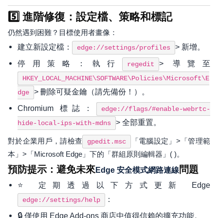
5️⃣ 進階修復：設定檔、策略和標記
仍然遇到困難？目標使用者畫像：
建立新設定檔：
> 新增。
edge://settings/profiles
停用策略：執行
> 導覽至
regedit
HKEY_LOCAL_MACHINE\SOFTWARE\Policies\Microsoft\E
> 刪除可疑金鑰（請先備份！）。
dge
Chromium 標誌：
edge://flags/#enable-webrtc-
> 全部重置。
hide-local-ips-with-mdns
對於企業用戶，請檢查
「電腦設定」>「管理範
gpedit.msc
本」>「Microsoft Edge」下的「群組原則編輯器」( )。
預防提示：避免未來
問題
Edge 安全模式網路連線
⭐ 定期透過以下方式更新 Edge
：
edge://settings/help
🔒 僅使用 Edge Add-ons 商店中值得信賴的擴充功能。