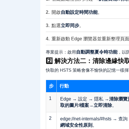
開啟
自動設定時間功能
。
點選
立即同步
。
重新啟動 Edge 瀏覽器並重新整理頁面。
專業提示：啟用
自動調整夏令時功能
，以
2️⃣ 解決方法二：清除邊緣快取
快取的 HSTS 策略會像不愉快的記憶一樣
步
行動
1
Edge → 設定 → 隱私 →
清除瀏覽
取的圖片/檔案
→
立即清除
。
2
edge://net-internals/#hsts →
網域安全性原則
。