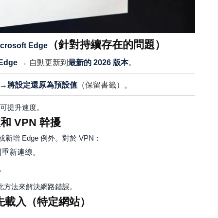
（針對持續存在的問題）
crosoft Edge
Edge
→ 自動更新到
最新的 2026 版本
。
 →
將設定還原為預設值
（保留書籤）。
可提升速度。
和 VPN 幹擾
 Edge 例外。對於 VPN：
則重新連線。
。
此方法來解決網路錯誤。
 預先載入（特定網站）
：