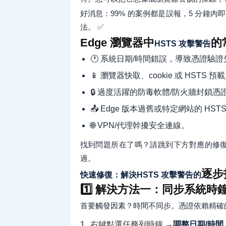
好消息：99% 的案例都是誤報，5 分鐘內
法。 ✅
Edge 瀏覽器中
的
HSTS 攻擊警告
🕐 系統日期/時間錯誤，導致憑證驗證
📱 瀏覽器快取、cookie 或 HSTS 
🔒 過度活躍的防毒軟體/防火牆封鎖憑
📤 Edge 版本過舊或特定網站的 HST
🌐 VPN/代理幹擾安全連線。
找到問題所在了嗎？請跳到下方對應的修
過。
逐步
快速修復：解決HSTS 攻擊警告的
1️⃣ 解決方法一：同步系統時鐘
首要觸發因素？時間不同步。憑證依賴精確
右鍵點選任務列時鐘 →
調整日期/時間