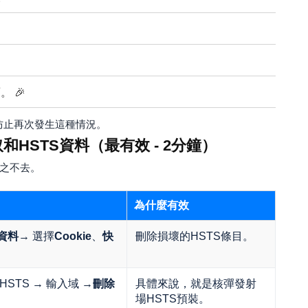
 🎉
防止再次發生這種情況。
和HSTS資料（最有效 - 2分鐘）
揮之不去。
為什麼有效
資料
→ 選擇
Cookie
、
快
刪除損壞的HSTS條目。
 查詢 HSTS → 輸入域 →
刪除
具體來說，就是核彈發射
場HSTS預裝。