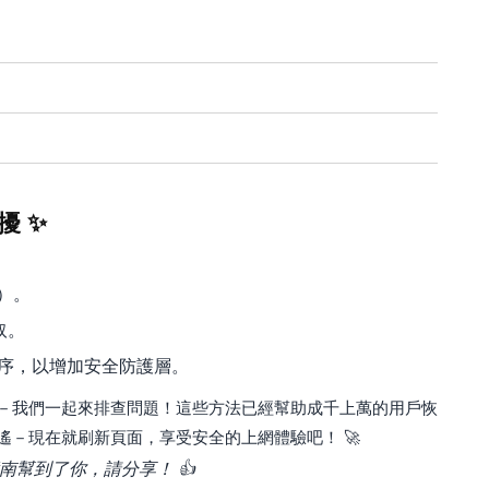
擾 ✨
S）。
取。
ge 擴充程序，以增加安全防護層。
－我們一起來排查問題！這些方法已經幫助成千上萬的用戶恢
－現在就刷新頁面，享受安全的上網體驗吧！ 🚀
幫到了你，請分享！ 👍