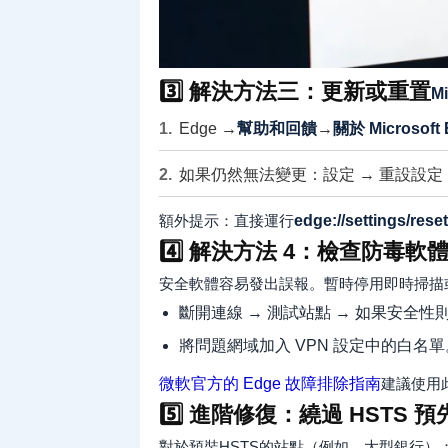
3️⃣ 解決方法三：更新或重置
Mi
Edge →
幫助和回饋
→
關於 Microsoft 
如果仍然無法變更：設定 → 重設設定
額外提示：直接運行
edge://settings/reset
4️⃣ 解決方法 4：檢查防毒軟體
安全軟體容易發出誤報。暫時停用即時掃描或新增
斷開連線 → 測試站點 → 如果安全性
將問題網域加入 VPN 設定中的白名單
微軟官方的 Edge 故障排除指南
建議使用
5️⃣ 進階修復：繞過 HSTS
對於預裝HSTS的站點（例如，大型銀行）