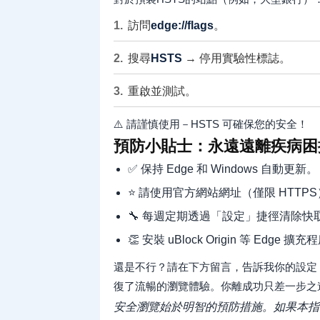
訪問
edge://flags
。
搜尋
HSTS
→ 停用實驗性標誌。
重啟並測試。
⚠️ 請謹慎使用－HSTS 可確保您的安全！
預防小貼士：永遠遠離疾病困
✅ 保持 Edge 和 Windows 自動更新。
⭐ 請使用官方網站網址（僅限 HTTP
🔧 每週定期透過「設定」捷徑清除快
👏 安裝 uBlock Origin 等 Ed
還是不行？請在下方留言，告訴我你的設定
復了流暢的瀏覽體驗。你離成功只差一步之遙
安全瀏覽始於明智的預防措施。如果本指南