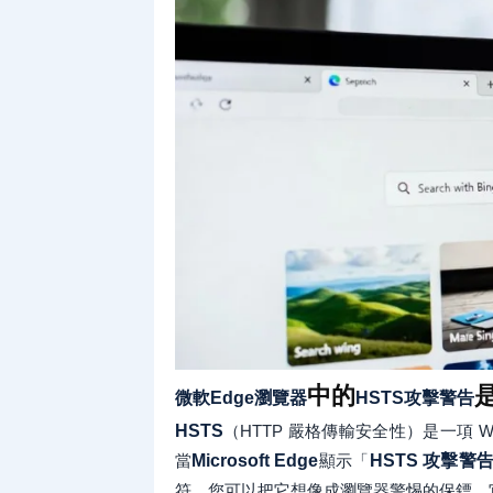
中的
微軟Edge瀏覽器
HSTS攻擊警告
HSTS
（HTTP 嚴格傳輸安全性）是一項 W
當
Microsoft Edge
顯示「
HSTS 攻擊警
符。您可以把它想像成瀏覽器警惕的保鏢，