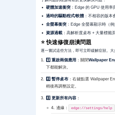
硬體加速衝突
：Edge 的 GPU 使用率
過時的驅動程式/軟體
：不相容的版本
全螢幕衝突
：Edge 全螢幕顯示時（例
資源過載
：高解析度桌布 + 大量標籤頁
⭐ 快速修復崩潰問題
逐一嘗試這些方法，即可立即緩解症狀。大多
1️⃣ 重啟兩個應用
：關閉
Wallpaper En
下都能解決。
2️⃣ 暫停桌布
：右鍵點選 Wallpaper
稍後再調整設定。
3️⃣ 更新所有內容
：
邊緣：
edge://settings/help