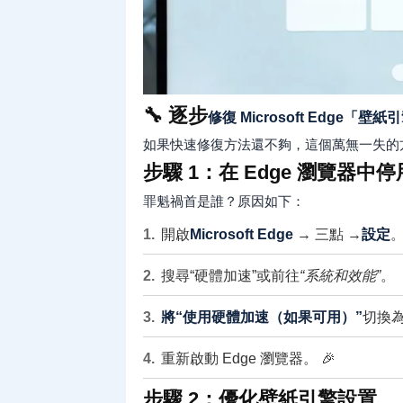
🔧 逐步
修復 Microsoft Edge「
如果快速修復方法還不夠，這個萬無一失的方法可
步驟 1：在 Edge 瀏覽器中
罪魁禍首是誰？原因如下：
開啟
Microsoft Edge
→ 三點 →
設定
搜尋“硬體加速”或前往
“系統和效能”
。
將“使用硬體加速（如果可用）”
切換為
重新啟動 Edge 瀏覽器。 🎉
步驟 2：優化壁紙引擎設置