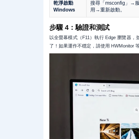
乾淨啟動
搜尋「msconfig」→
Windows
用→重新啟動。
步驟 4：驗證和測試
以全螢幕模式（F11）執行 Edge 瀏
了！如果運作不穩定，請使用 HWMonitor 