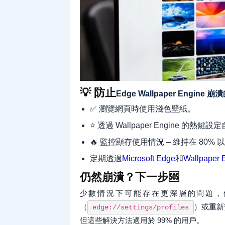
💡 防止
Edge Wallpaper Engine
✅ 瀏覽網頁時使用淺色壁紙。
⭐ 透過 Wallpaper Engine 的熱鍵
🔥 監控顯存使用情況 – 維持在 80% 
定期透過
Microsoft Edge
和
Wallpaper
仍然崩潰？下一步🆘
少數情況下可能存在更深層的問題，例
（
）或重新安
edge://settings/profiles
但這些解決方法適用於 99% 的用戶。