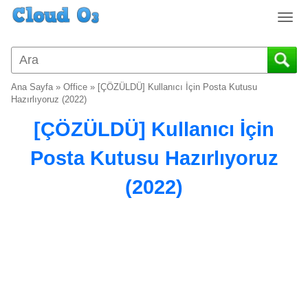
T
o
g
g
l
Ana Sayfa
»
Office
»
[ÇÖZÜLDÜ] Kullanıcı İçin Posta Kutusu
e
Hazırlıyoruz (2022)
n
[ÇÖZÜLDÜ] Kullanıcı İçin
a
v
Posta Kutusu Hazırlıyoruz
i
g
(2022)
a
t
i
o
n