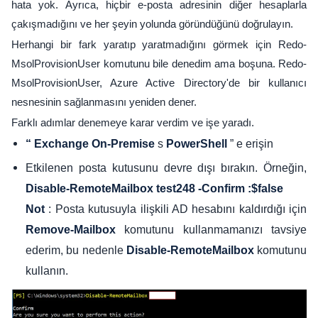
hata yok. Ayrıca, hiçbir e-posta adresinin diğer hesaplarla
çakışmadığını ve her şeyin yolunda göründüğünü doğrulayın.
Herhangi bir fark yaratıp yaratmadığını görmek için Redo-
MsolProvisionUser komutunu bile denedim ama boşuna. Redo-
MsolProvisionUser, Azure Active Directory'de bir kullanıcı
nesnesinin sağlanmasını yeniden dener.
Farklı adımlar denemeye karar verdim ve işe yaradı.
s
” e erişin
“ Exchange On-Premise
PowerShell
Etkilenen posta kutusunu devre dışı bırakın. Örneğin,
Disable-RemoteMailbox test248 -Confirm
:$false
: Posta kutusuyla ilişkili AD hesabını kaldırdığı için
Not
komutunu kullanmamanızı tavsiye
Remove-Mailbox
ederim, bu nedenle
komutunu
Disable-RemoteMailbox
kullanın.