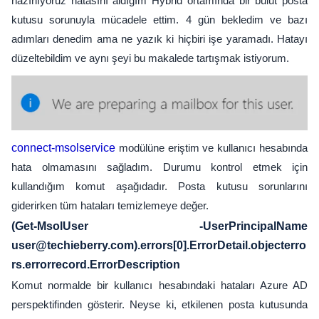
hazırlıyoruz hatasını aldığım Hybrid ortamında bir bulut posta
kutusu sorunuyla mücadele ettim. 4 gün bekledim ve bazı
adımları denedim ama ne yazık ki hiçbiri işe yaramadı. Hatayı
düzeltebildim ve aynı şeyi bu makalede tartışmak istiyorum.
connect-msolservice
modülüne eriştim ve kullanıcı hesabında
hata olmamasını sağladım. Durumu kontrol etmek için
kullandığım komut aşağıdadır. Posta kutusu sorunlarını
giderirken tüm hataları temizlemeye değer.
(Get-MsolUser -UserPrincipalName
user@techieberry.com).errors[0].ErrorDetail.objecterro
rs.errorrecord.ErrorDescription
Komut normalde bir kullanıcı hesabındaki hataları Azure AD
perspektifinden gösterir. Neyse ki, etkilenen posta kutusunda