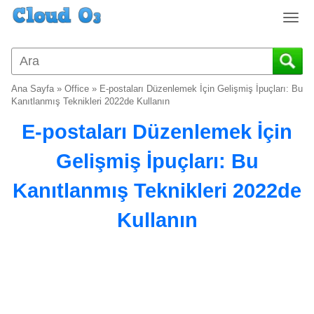
T
o
g
g
l
Ana Sayfa
»
Office
»
E-postaları Düzenlemek İçin Gelişmiş İpuçları: Bu
e
Kanıtlanmış Teknikleri 2022de Kullanın
n
E-postaları Düzenlemek İçin
a
v
Gelişmiş İpuçları: Bu
i
g
Kanıtlanmış Teknikleri 2022de
a
t
Kullanın
i
o
n