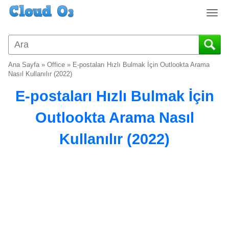
T
o
g
g
l
Ana Sayfa
»
Office
»
E-postaları Hızlı Bulmak İçin Outlookta Arama
e
Nasıl Kullanılır (2022)
n
E-postaları Hızlı Bulmak İçin
a
v
Outlookta Arama Nasıl
i
g
Kullanılır (2022)
a
t
i
o
n