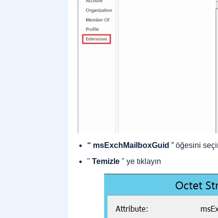
“ msExchMailboxGuid
” öğesini seçi
"
Temizle
" ye tıklayın