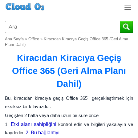
T
o
g
g
l
Ana Sayfa
»
Office
»
Kiracıdan Kiracıya Geçiş Office 365 (Geri Alma
e
Planı Dahil)
n
Kiracıdan Kiracıya Geçiş
a
v
Office 365 (Geri Alma Planı
i
g
Dahil)
a
t
i
Bu, kiracıdan kiracıya geçiş Office 365'i gerçekleştirmek için
o
eksiksiz bir kılavuzdur.
n
Geçişten 2 hafta veya daha uzun bir süre önce
1.
Etki alanı sahipliğini
kontrol edin ve bilgileri yakalayın ve
kaydedin.
2. Bu bağlantıyı