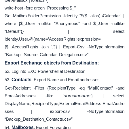
Get-Mailbox | foreach {
write-host -fore green “Processing $_”
Get-MailboxFolderPermission -Identity “$($_.alias):\Calendar” |
where {$_.User -notlike “Anonymous” -and $_.User -notlike
“Default”}} | select
Identity,User,@{name=’AccessRights’;expression=
{$_.AccessRights -join ‘,’}} | Export-Csv -NoTypeInformation
“Backup_ Source_Calendar_Delegation.csv”
Export Exchange objects from Destination:
52. Log into EXO Powershell at Destination
53.
Contacts
: Export Name and Email addresses
Get-Recipient -Filter {RecipientType -eq “MailContact” -and
EmailAddresses -like ‘
domainname
‘} | select
DisplayName,RecipientType,ExternalEmailAddress,EmailAddre
sses | export-csv -NoTypeInformation
“Backup_Destination_Contacts.csv”
54.
Mailboxes
: Export Forwarding