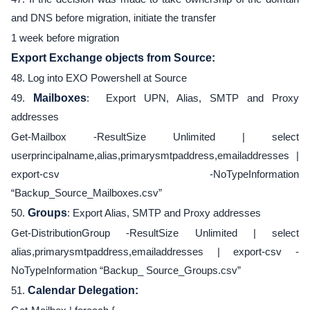
and DNS before migration, initiate the transfer
1 week before migration
Export Exchange objects from Source:
48. Log into EXO Powershell at Source
49.
Mailboxes
: Export UPN, Alias, SMTP and Proxy
addresses
Get-Mailbox -ResultSize Unlimited | select
userprincipalname,alias,primarysmtpaddress,emailaddresses |
export-csv -NoTypeInformation
“Backup_Source_Mailboxes.csv”
50.
Groups
: Export Alias, SMTP and Proxy addresses
Get-DistributionGroup -ResultSize Unlimited | select
alias,primarysmtpaddress,emailaddresses | export-csv -
NoTypeInformation “Backup_ Source_Groups.csv”
51.
Calendar Delegation: