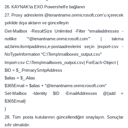
26. KAYNAK'ta EXO Powershell'e bağlanın
27. Proxy adreslerini @tenantname.onmicrosoft.com'u içerecek
şekilde dışa aktarın ve güncelleyin
Get-Mailbox -ResultSize Unlimited -Filter “emailaddresses -
notlike '*@tenantname.onmicrosoft.com'” | takma
ad,birincilsmtpaddress,e-postaadreslerini seçin |export-csv -
NoTypeInformation “C:\Temp\mailboxes_output.csv”
Import-csv C:\Temp\mailboxes_output.csv| ForEach-Object {
$ID = $_.PrimarySmtpAddress
$alias = $_.Alias
​​$365Email = $alias + “@tenantname.onmicrosoft.com”
Set-Mailbox -Identity $ID -EmailAddresses @{add =
$365Email}
}
28. Tüm posta kutularının güncellendiğini onaylayın. Sonuçlar
sıfır olmalıdır.