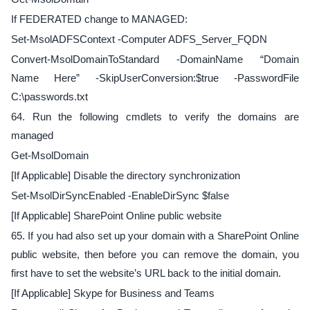
If FEDERATED change to MANAGED:
Set-MsolADFSContext -Computer ADFS_Server_FQDN
Convert-MsolDomainToStandard -DomainName “Domain
Name Here” -SkipUserConversion:$true -PasswordFile
C:\passwords.txt
64. Run the following cmdlets to verify the domains are
managed
Get-MsolDomain
[If Applicable] Disable the directory synchronization
Set-MsolDirSyncEnabled -EnableDirSync $false
[If Applicable] SharePoint Online public website
65. If you had also set up your domain with a SharePoint Online
public website, then before you can remove the domain, you
first have to set the website’s URL back to the initial domain.
[If Applicable] Skype for Business and Teams