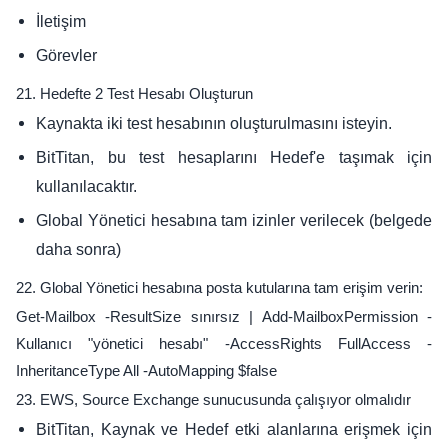
İletişim
Görevler
21. Hedefte 2 Test Hesabı Oluşturun
Kaynakta iki test hesabının oluşturulmasını isteyin.
BitTitan, bu test hesaplarını Hedef'e taşımak için
kullanılacaktır.
Global Yönetici hesabına tam izinler verilecek (belgede
daha sonra)
22. Global Yönetici hesabına posta kutularına tam erişim verin:
Get-Mailbox -ResultSize sınırsız | Add-MailboxPermission -
Kullanıcı "yönetici hesabı" -AccessRights FullAccess -
InheritanceType All -AutoMapping $false
23. EWS, Source Exchange sunucusunda çalışıyor olmalıdır
BitTitan, Kaynak ve Hedef etki alanlarına erişmek için