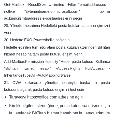
Get-Mailbox -ResultSize Unlimited -Filter “emailaddresses -
notlike '*@tenantname.onmicrosoft.com'” | takma
ad,birincilsmtpaddress,e-postaadreslerini seçin
29. Yönetici hesabına Hedefteki posta kutularına tam erişim izni
verin
30. Hedefte EXO Powershell'e bağlanın
Hedefte edinilen tüm etki alanı posta kutuları üzerinden BitTitan
hizmet hesabına tam posta kutusu erişimi verin.
Add-MailboxPermission -Identity “Hedef posta kutusu -Kullanıcı
“BitTitan hizmet hesabı” -AccessRights FullAccess -
InheritanceType All -AutoMapping $false
31. OWA kullanarak yönetici hesabıyla başka bir posta
kutusunu açarak posta kutusu erişimini test edin
Tarayıcıyı https://office.com adresine açın
Kimlik bilgileri istendiğinde, posta kutusuna erişmek için
kullanılacak BitTitan hizmet hesabının kullanıcı adını ve