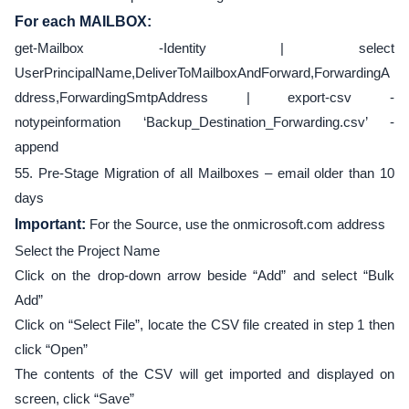
For each MAILBOX:
get-Mailbox -Identity | select
UserPrincipalName,DeliverToMailboxAndForward,ForwardingA
ddress,ForwardingSmtpAddress | export-csv -
notypeinformation ‘Backup_Destination_Forwarding.csv’ -
append
55. Pre-Stage Migration of all Mailboxes – email older than 10
days
Important:
For the Source, use the onmicrosoft.com address
Select the Project Name
Click on the drop-down arrow beside “Add” and select “Bulk
Add”
Click on “Select File”, locate the CSV file created in step 1 then
click “Open”
The contents of the CSV will get imported and displayed on
screen, click “Save”