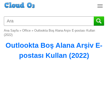
T
o
g
g
l
Ana Sayfa
»
Office
»
Outlookta Boş Alana Arşiv E-postası Kullan
e
(2022)
n
Outlookta Boş Alana Arşiv E-
a
v
postası Kullan (2022)
i
g
a
t
i
o
n