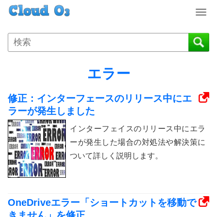
T
o
g
g
l
e
エラー
n
a
修正：インターフェースのリリース中にエ
v
i
ラーが発生しました
g
インターフェイスのリリース中にエラ
a
t
ーが発生した場合の対処法や解決策に
i
ついて詳しく説明します。
o
n
OneDriveエラー「ショートカットを移動で
きません」を修正