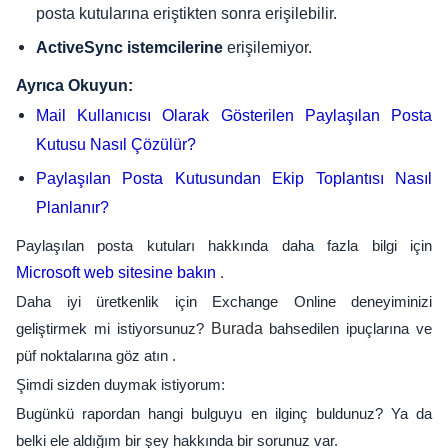
posta kutularına eriştikten sonra erişilebilir.
erişilemiyor.
ActiveSync istemcilerine
Ayrıca Okuyun:
Mail Kullanıcısı Olarak Gösterilen Paylaşılan Posta
Kutusu Nasıl Çözülür?
Paylaşılan Posta Kutusundan Ekip Toplantısı Nasıl
Planlanır?
Paylaşılan posta kutuları hakkında daha fazla bilgi için
Microsoft web sitesine bakın
.
Daha iyi üretkenlik için Exchange Online deneyiminizi
geliştirmek mi istiyorsunuz?
Burada
bahsedilen ipuçlarına ve
püf noktalarına göz atın .
Şimdi sizden duymak istiyorum:
Bugünkü rapordan hangi bulguyu en ilginç buldunuz? Ya da
belki ele aldığım bir şey hakkında bir sorunuz var.