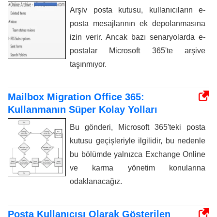
Arşiv posta kutusu, kullanıcıların e-
posta mesajlarının ek depolanmasına
izin verir. Ancak bazı senaryolarda e-
postalar Microsoft 365'te arşive
taşınmıyor.
Mailbox Migration Office 365:
Kullanmanın Süper Kolay Yolları
Bu gönderi, Microsoft 365'teki posta
kutusu geçişleriyle ilgilidir, bu nedenle
bu bölümde yalnızca Exchange Online
ve karma yönetim konularına
odaklanacağız.
Posta Kullanıcısı Olarak Gösterilen