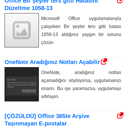
Office Bir şeyler ters gitti Hatasını
Düzeltme 1058-13
Microsoft Office uygulamalarıyla
çalışırken Bir şeyler ters gitti hatası
1058-13 aldığınız yaygın bir sorunu
çözün
OneNote Aradığınız Notları Açabilir
OneNote, aradığınız notları
açamadığını söylüyorsa, uygulamanızı
onarın. Bu işe yaramazsa, uygulamayı
sıfırlayın.
[ÇÖZÜLDÜ] Office 365te Arşive
Taşınmayan E-postalar