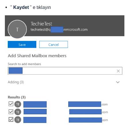
"
" e tıklayın
Kaydet