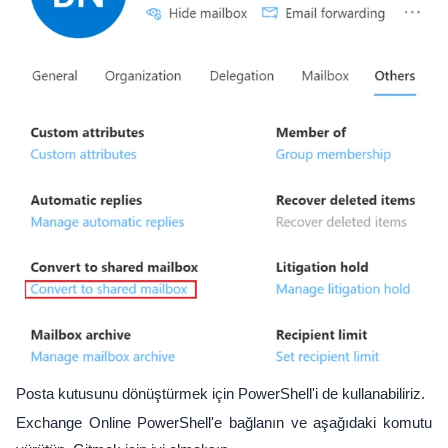
Posta kutusunu dönüştürmek için PowerShell'i de kullanabiliriz.
Exchange Online PowerShell'e bağlanın ve aşağıdaki komutu