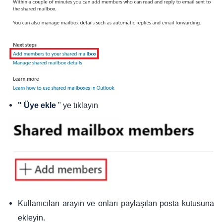
" ye tıklayın
" Üye ekle
Kullanıcıları arayın ve onları paylaşılan posta kutusuna
ekleyin.