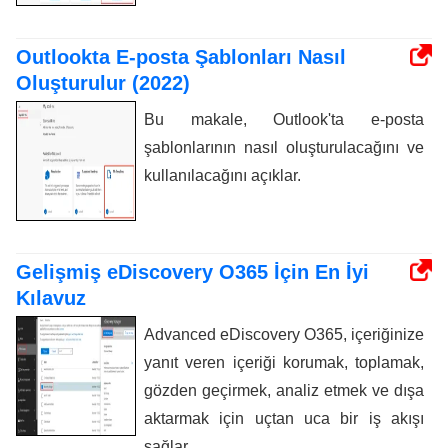
Outlookta E-posta Şablonları Nasıl
Oluşturulur (2022)
Bu makale, Outlook'ta e-posta
şablonlarının nasıl oluşturulacağını ve
kullanılacağını açıklar.
Gelişmiş eDiscovery O365 İçin En İyi
Kılavuz
Advanced eDiscovery O365, içeriğinize
yanıt veren içeriği korumak, toplamak,
gözden geçirmek, analiz etmek ve dışa
aktarmak için uçtan uca bir iş akışı
sağlar.