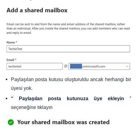
Paylaşılan posta kutusu oluşturuldu ancak herhangi bir
üyesi yok.
”
“ Paylaşılan posta kutunuza üye ekleyin
seçeneğine tıklayın