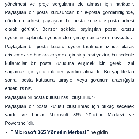
yönetmesi ve proje sorgularını ele alması için harikadır.
Paylaşılan bir posta kutusundan bir e-posta gönderildiğinde,
gönderen adresi, paylaşılan bir posta kutusu e-posta adresi
olarak görünür. Benzer şekilde, paylaşılan posta kutusu
üyelerinin toplantıları yönetmeleri için ayrı bir takvim mevcuttur.
Paylaşılan bir posta kutusu, üyeler tarafından izinsiz olarak
erişilemez ve bunlara erişmek için bir şifresi yoktur, bu nedenle
kullanıcılar bir posta kutusuna erişmek için gerekli izni
sağlamak için yöneticilerden yardım almalıdır. Bu yapıldıktan
sonra, posta kutusuna tarayıcı veya görünüm aracılığıyla
erişebilirsiniz.
Paylaşılan bir posta kutusu nasıl oluşturulur?
Paylaşılan bir posta kutusu oluşturmak için birkaç seçenek
vardır ve bunlar Microsoft 365 Yönetim Merkezi ve
Powershell'dir.
"
" ne gidin
Microsoft 365 Yönetim Merkezi