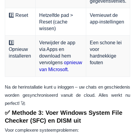
gegevensverlies.
2️⃣ Reset
Hetzelfde pad >
Vernieuwt de
Reset (cache
app-instellingen
wissen)
3️⃣
Verwijder de app
Een schone lei
Opnieuw
via Apps en
voor
installeren
download hem
hardnekkige
vervolgens
fouten
opnieuw
van Microsoft.
Na de herinstallatie kunt u inloggen – uw chats en geschiedenis
worden gesynchroniseerd vanuit de cloud. Alles werkt nu
perfect! 🚀
✅ Methode 3: Voer Windows System File
Checker (SFC) en DISM uit
Voor complexere systeemproblemen: