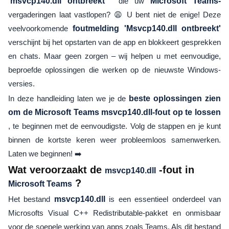
'msvcp140.dll ontbreekt
' die uw
Microsoft Teams-
vergaderingen laat vastlopen? 😩 U bent niet de enige! Deze
veelvoorkomende
foutmelding 'Msvcp140.dll ontbreekt'
verschijnt bij het opstarten van de app en blokkeert gesprekken
en chats. Maar geen zorgen – wij helpen u met eenvoudige,
beproefde oplossingen die werken op de nieuwste Windows-
versies.
In deze handleiding laten we je de
beste oplossingen zien
om de Microsoft Teams msvcp140.dll-fout op te lossen
, te beginnen met de eenvoudigste. Volg de stappen en je kunt
binnen de kortste keren weer probleemloos samenwerken.
Laten we beginnen! ➡️
Wat veroorzaakt de
-fout in
msvcp140.dll
?
Microsoft Teams
Het bestand
msvcp140.dll
is een essentieel onderdeel van
Microsofts Visual C++ Redistributable-pakket en onmisbaar
voor de soepele werking van apps zoals Teams. Als dit bestand