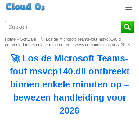
T
o
g
g
l
Home
»
Software
»
🚀 Los de Microsoft Teams-fout msvcp140.dll
e
ontbreekt binnen enkele minuten op – bewezen handleiding voor 2026
n
🚀 Los de Microsoft Teams-
a
v
fout msvcp140.dll ontbreekt
i
g
binnen enkele minuten op –
a
t
bewezen handleiding voor
i
o
2026
n