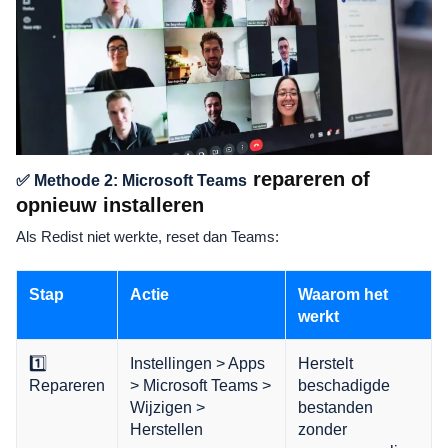
repareren of
✅ Methode 2: Microsoft Teams
opnieuw installeren
Als Redist niet werkte, reset dan Teams:
Stap
Actie
Waarom het
werkt
1️⃣
Instellingen > Apps
Herstelt
Repareren
> Microsoft Teams >
beschadigde
Wijzigen >
bestanden
Herstellen
zonder