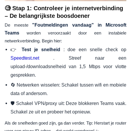
🧐 Stap 1: Controleer je internetverbinding
– De belangrijkste boosdoener
De meeste
"Foutmeldingen vandaag" in Microsoft
Teams
worden veroorzaakt door een instabiele
netwerkverbinding. Begin hier:
👉
: doe een snelle check op
Test je snelheid
. Streef naar een
Speedtest.net
upload-/downloadsnelheid van 1,5 Mbps voor vlotte
gesprekken.
🔄 Netwerken wisselen: Schakel tussen wifi en mobiele
data of andersom.
🛡️ Schakel VPN/proxy uit: Deze blokkeren Teams vaak.
Schakel ze uit en probeer het opnieuw.
Als de snelheden goed zijn, ga dan verder. Tip: Herstart je router
voor een nieuw IP-adres – dat werkt wonderen! ✨