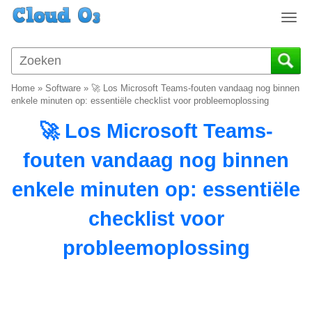
T
o
g
g
l
Home
»
Software
»
🚀 Los Microsoft Teams-fouten vandaag nog binnen
e
enkele minuten op: essentiële checklist voor probleemoplossing
n
🚀 Los Microsoft Teams-
a
v
fouten vandaag nog binnen
i
g
enkele minuten op: essentiële
a
t
checklist voor
i
o
probleemoplossing
n