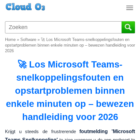
T
o
g
g
l
Home
»
Software
»
🚀 Los Microsoft Teams-snelkoppelingsfouten en
e
opstartproblemen binnen enkele minuten op – bewezen handleiding voor
n
2026
a
🚀 Los Microsoft Teams-
v
i
snelkoppelingsfouten en
g
a
opstartproblemen binnen
t
i
enkele minuten op – bewezen
o
n
handleiding voor 2026
Krijgt u steeds de frustrerende
foutmelding 'Microsoft
Teams Snelkoppeling'
te zien wanneer u de app probeert te