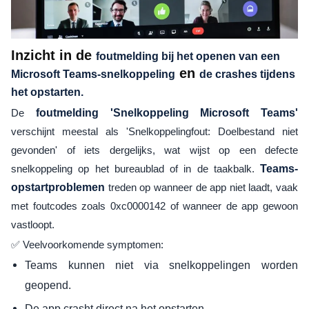
Inzicht in de
foutmelding bij het openen van een
en
Microsoft Teams-snelkoppeling
de crashes tijdens
het opstarten.
De
foutmelding 'Snelkoppeling Microsoft Teams'
verschijnt meestal als 'Snelkoppelingfout: Doelbestand niet
gevonden' of iets dergelijks, wat wijst op een defecte
snelkoppeling op het bureaublad of in de taakbalk.
Teams-
opstartproblemen
treden op wanneer de app niet laadt, vaak
met foutcodes zoals 0xc0000142 of wanneer de app gewoon
vastloopt.
✅ Veelvoorkomende symptomen:
Teams kunnen niet via snelkoppelingen worden
geopend.
De app crasht direct na het opstarten.