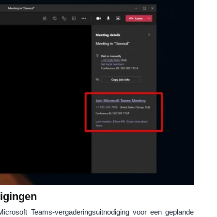
igingen
icrosoft Teams-vergaderingsuitnodiging voor een geplande