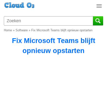
T
o
g
g
l
Home
»
Software
»
Fix Microsoft Teams blijft opnieuw opstarten
e
n
Fix Microsoft Teams blijft
a
v
opnieuw opstarten
i
g
a
t
i
o
n