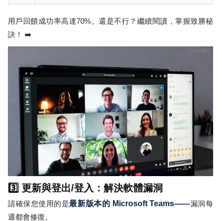
用戶回饋成功率高達70%。還是不行？繼續閱讀，掌握致勝秘
訣！ ➡️
3️⃣ 更新與登出/登入：解決軟體漏洞
請確保您使用的是
最新版本的 Microsoft Teams——
漏洞每
週都會修復。