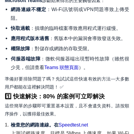
Microsoft Teams
診斷結果得出的主要觸發因素：
：Wi-Fi訊號弱或VPN問題導致上傳受
網路連線不穩定
阻。
：損壞的臨時檔案導致應用程式運行緩慢。
快取過載
：舊版本中的漏洞會導致發送失敗。
應用程式版本過舊
：對儲存或網路的存取受限。
權限故障
：微軟伺服器端出現暫時性故障（雖然很
伺服器端故障
少見，但請查看
）。
Teams 狀態頁面
準備好要排除問題了嗎？先試試這些快速有效的方法—大多數
用戶都能在這裡解決問題！ ✅
1️⃣ 快速解決：80% 的案例可立即解決
這些簡單的步驟即可重置基本設置，且不會遺失資料。請按順
序操作，以獲得最佳效果。
檢查您的網路連線。在
Speedtest.net
上測試網路速度。目標是 5Mbps 上傳速度。如果 Wi-Fi