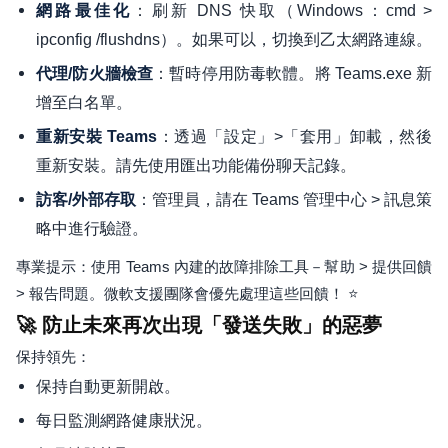
：刷新 DNS 快取（Windows：cmd >
網路最佳化
ipconfig /flushdns）。如果可以，切換到乙太網路連線。
：暫時停用防毒軟體。將 Teams.exe 新
代理/防火牆檢查
增至白名單。
：透過「設定」>「套用」卸載，然後
重新安裝 Teams
重新安裝。請先使用匯出功能備份聊天記錄。
：管理員，請在 Teams 管理中心 > 訊息策
訪客/外部存取
略中進行驗證。
專業提示：使用 Teams 內建的故障排除工具－幫助 > 提供回饋
> 報告問題。微軟支援團隊會優先處理這些回饋！ ⭐
🚀 防止未來再次出現「發送失敗」的惡夢
保持領先：
保持自動更新開啟。
每日監測網路健康狀況。