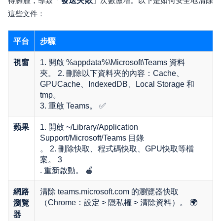
得臃腫，導致「
發送失敗
」次數激增。以下是如何安全地清除
這些文件：
平台
步驟
1. 開啟 %appdata%\Microsoft\Teams 資料
視窗
夾。 2. 刪除以下資料夾的內容：Cache、
GPUCache、IndexedDB、Local Storage 和
tmp。
3. 重啟 Teams。 ✅
1. 開啟 ~/Library/Application
蘋果
Support/Microsoft/Teams 目錄
。 2. 刪除快取、程式碼快取、GPU快取等檔
案。 3
. 重新啟動。 🍎
清除 teams.microsoft.com 的瀏覽器快取
網路
（Chrome：設定 > 隱私權 > 清除資料）。 🌍
瀏覽
器