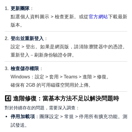
更新團隊
：
點選個人資料圖示 > 檢查更新。或從
官方網站
下載最新
版本。
登出並重新登入
：
設定 > 登出。如果是網頁版，請清除瀏覽器中的憑證。
重新登入－刷新身份驗證令牌。
檢查儲存權限
：
Windows：設定 > 套用 > Teams > 進階 > 修復。
確保有 2GB 的可用磁碟空間用於上傳。
4️⃣ 進階修復：當基本方法不足以解決問題時
對於持續存在的問題，需要深入調查：
：團隊設定 > 常規 > 停用所有擴充功能。測
停用加載項
試發送。