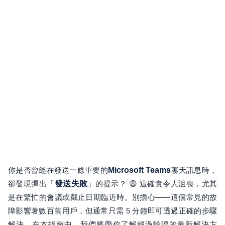
你是否曾經在發送一條重要的
Microsoft Teams
聊天訊息時，
卻發現彈出「
發送失敗
」的提示？ 😩 這確實令人沮喪，尤其
是在繁忙的會議或截止日期臨近時。別擔心——這個常見的故
障影響著數百萬用戶，但通常只需 5 分鐘即可透過正確的步驟
解決。在本指南中，我們將帶你了解經過驗證的最新解決方