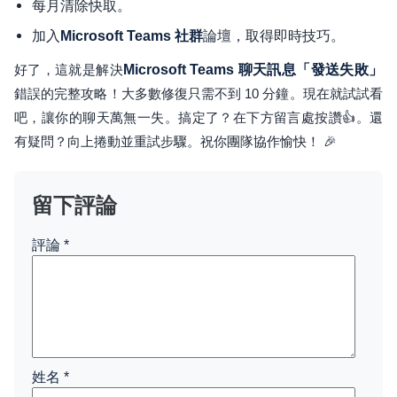
每月清除快取。
加入
論壇，取得即時技巧。
Microsoft Teams 社群
好了，這就是解決
Microsoft Teams 聊天訊息「發送失敗」
錯誤的完整攻略！大多數修復只需不到 10 分鐘。現在就試試看
吧，讓你的聊天萬無一失。搞定了？在下方留言處按讚👍。還
有疑問？向上捲動並重試步驟。祝你團隊協作愉快！ 🎉
留下評論
評論
*
姓名
*