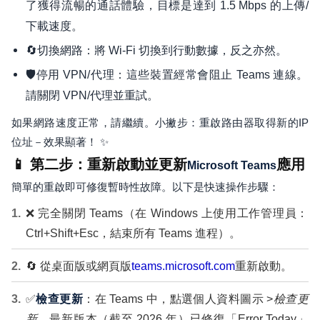
了獲得流暢的通話體驗，目標是達到 1.5 Mbps 的上傳/
下載速度。
🔄切換網路：將 Wi-Fi 切換到行動數據，反之亦然。
🛡️停用 VPN/代理：這些裝置經常會阻止 Teams 連線。
請關閉 VPN/代理並重試。
如果網路速度正常，請繼續。小撇步：重啟路由器取得新的IP
位址－效果顯著！ ✨
📱 第二步：重新啟動並更新
應用
Microsoft Teams
簡單的重啟即可修復暫時性故障。以下是快速操作步驟：
❌ 完全關閉 Teams（在 Windows 上使用工作管理員：
Ctrl+Shift+Esc，結束所有 Teams 進程）。
🔄 從桌面版或網頁版
teams.microsoft.com
重新啟動。
✅
檢查更新
：在 Teams 中，點選個人資料圖示 >
檢查更
新
。最新版本（截至 2026 年）已修復「Error Today」