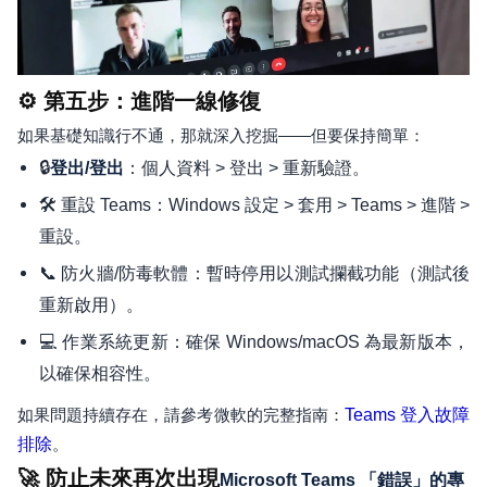
⚙️ 第五步：進階一線修復
如果基礎知識行不通，那就深入挖掘——但要保持簡單：
🔒
：個人資料 > 登出 > 重新驗證。
登出/登出
🛠️ 重設 Teams：Windows 設定 > 套用 > Teams > 進階 >
重設。
📞 防火牆/防毒軟體：暫時停用以測試攔截功能（測試後
重新啟用）。
💻 作業系統更新：確保 Windows/macOS 為最新版本，
以確保相容性。
如果問題持續存在，請參考微軟的完整指南：
Teams 登入故障
排除
。
🚀 防止未來再次出現
Microsoft Teams 「錯誤」的專