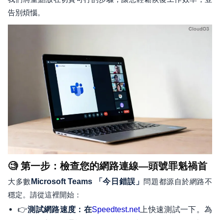
告別煩惱。
🧐 第一步：檢查您的網路連線—頭號罪魁禍首
大多數
Microsoft Teams 「今日錯誤」
問題都源自於網路不
穩定。請從這裡開始：
👉
上快速測試一下。為
測試網路速度：在
Speedtest.net