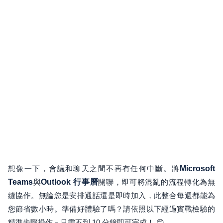
想像一下，會議和聊天之間不再有任何中斷。將
Microsoft
Teams
與
Outlook 行事曆
關聯，即可將混亂的流程轉化為無
縫協作。無論您是安排通話還是即時加入，此整合每週都能為
您節省數小時。準備好體驗了嗎？請依照以下經過實戰檢驗的
精準步驟操作－只需不到 10 分鐘即可完成！ 😊