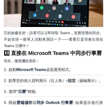
它的妙處在於：訪客可以立即存取 Teams，並實現雙向同步。
不妨安排一個單人活動來測試一下——看看它是否會出現在
Teams 日曆中！
2️⃣ 直接在 Microsoft Teams 中同步行事曆
現在，徹底彌合差距：
啟動
Microsoft Teams
桌面應用程式。
點擊您的個人資料圖示（右上角）>
設定
（齒輪圖示）。
選擇
“日曆”
標籤。
開啟
雲端儲存
或
同步 Outlook 行事曆
- 如果提示進行身