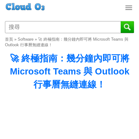
T
o
g
g
l
首頁
»
Software
»
🚀 終極指南：幾分鐘內即可將 Microsoft Teams 與
e
Outlook 行事曆無縫連線！
n
🚀 終極指南：幾分鐘內即可將
a
v
Microsoft Teams 與 Outlook
i
g
行事曆無縫連線！
a
t
i
o
n