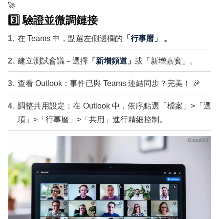
🚀
3️⃣ 驗證並微調鏈接
在 Teams 中，點選左側邊欄的
「行事曆」 。
建立測試會議－選擇
「新增頻道」
或「新增嘉賓」。
查看 Outlook：事件已與 Teams 連結同步？完美！ 🎉
調整共用設定：在 Outlook 中，依序點選「檔案」>「選
項」>「行事曆」>「共用」進行精細控制。