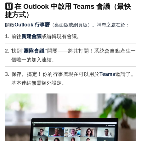
1️⃣ 在 Outlook 中啟用 Teams 會議（最快
捷方式）
開啟
Outlook 行事曆
（桌面版或網頁版）。神奇之處在於：
前往
新建會議
或編輯現有會議。
找到“
團隊會議”
開關——將其打開！系統會自動產生一
個唯一的加入連結。
保存。搞定！你的行事曆現在可以用於
Teams
邀請了。
基本連結無需額外設定。