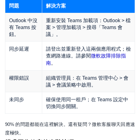
問題
解決方案
Outlook 中沒
重新安裝 Teams 加載項：Outlook > 檔
有 Teams 按
案 > 管理加載項 > 搜尋「Teams 會
鈕。
議」。
同步延遲
請登出並重新登入這兩個應用程式；檢
查網路連線。請參閱
微軟故障排除指
。
南
權限錯誤
組織管理員：在 Teams 管理中心 > 會
議 > 會議策略中啟用。
未同步
確保使用同一租戶；在 Teams 設定中
切換同步開關。
90% 的問題都能在這裡解決。還有疑問？微軟客服聊天回應速
度極快。