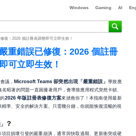
Windows
Gaming
AI
Eng
嚴重錯誤已修復：2026 個註冊表調整即可立即生效！
eams 嚴重錯誤已修復：2026 個註冊
即可立即生效！
隊會議，
Microsoft Teams 卻突然出現「嚴重錯誤」
導致應
個臭名昭著的問題一直困擾著用戶，會導致應用程式突然卡頓、
們的
2026 年版註冊表修復方案
來拯救你了！本指南使用最新
 提供精準、安全的解決方案。只需幾分鐘，你就能恢復流暢的視
？
誤」
錄項目損壞引發的嚴重崩潰，通常與快取過期、更新衝突或硬