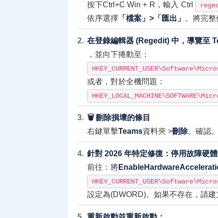
按下Ctrl+C
Win + R
，輸入 Ctrl
rege
依序選擇
「檔案」>「匯出」
。將完整
在登錄編輯器 (Regedit) 中，導覽至 T
，並向下捲動至：
HKEY_CURRENT_USER\Software\Micro
或者，對於全機問題：
HKEY_LOCAL_MACHINE\SOFTWARE\Micr
🗑️ 刪除損壞的條目
右鍵單擊
Teams
資料夾 >
刪除
。確認
針對 2026 年特定修復：停用故障硬
前往：將
EnableHardwareAccelerati
HKEY_CURRENT_USER\Software\Micro
設定為(DWORD)。如果不存在，請建立
重新啟動並重新啟動：