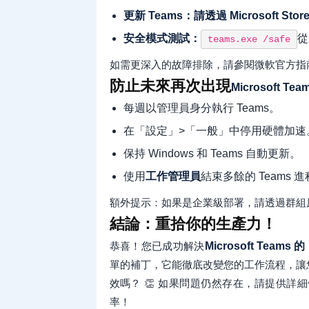
更新 Teams：請透過 Microsoft Stor
安全模式測試：
從
teams.exe /safe
如需更深入的故障排除，請參閱微軟官方指
防止未來再次出現
Microsoft T
每週以管理員身分執行 Teams。
在「設定」>「一般」中停用硬體加速
保持 Windows 和 Teams 自動更新。
使用
工作管理員
結束多餘的 Teams 進程（
額外提示：如果是企業級部署，請透過群組
結論：重拾你的生產力！
恭喜！您已成功解決
Microsoft Team
單的補丁，它能徹底改變您的工作流程，讓
效嗎？ 👏 如果問題仍然存在，請提供
率！