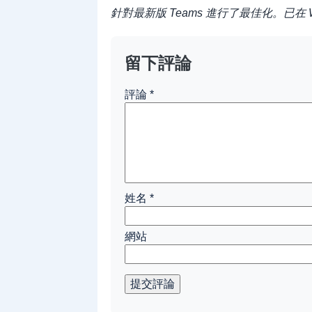
針對最新版 Teams 進行了最佳化。已在 Wi
留下評論
評論
*
姓名
*
網站
提交評論