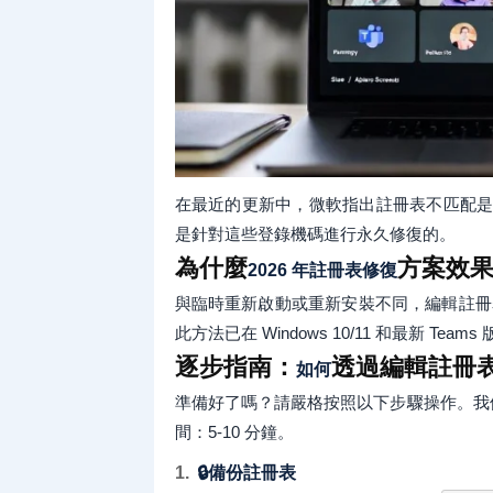
在最近的更新中，微軟指出註冊表不匹配
是針對這些登錄機碼進行永久修復的。
為什麼
方案效
2026 年註冊表修復
與臨時重新啟動或重新安裝不同，編輯註冊表
此方法已在 Windows 10/11 和最新 Te
逐步指南：
透過編輯註冊表修復
如何
準備好了嗎？請嚴格按照以下步驟操作。我們將使用
間：5-10 分鐘。
🔒備份註冊表