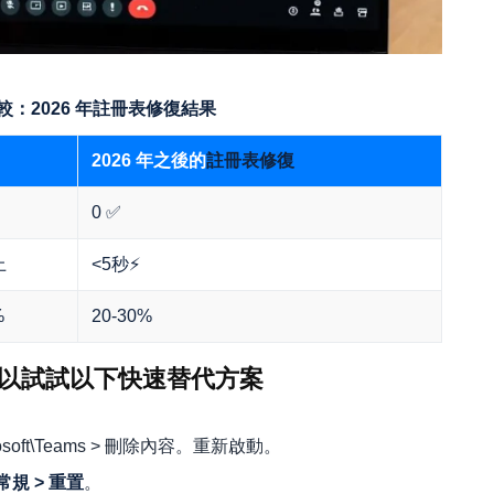
：2026 年註冊表修復結果
2026 年之後的
註冊表修復
0 ✅
上
<5秒⚡
%
20-30%
以試試以下快速替代方案
crosoft\Teams > 刪除內容。重新啟動。
常規 > 重置
。