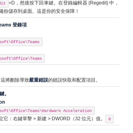
+D，然後按下回車鍵。在登錄編輯器 (Regedit) 中，
dit
備份儲存到桌面。這是你的安全保障！
eams 登錄項
soft\Office\Teams
osoft\Office\Teams
。這將刪除導致
嚴重錯誤
的錯誤快取和配置項目。
體鍵。
on
soft\Office\Teams\Hardware Acceleration
它：右鍵單擊 > 新建 > DWORD（32 位元）值。
0