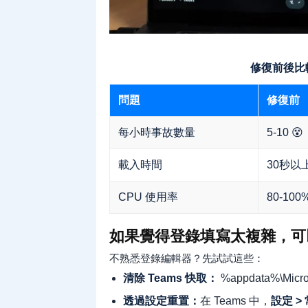
修復前後比較
問題
修復前
每小時事故數量
5-10 😵
載入時間
30秒以
CPU 使用率
80-100
如果覺得登錄填寫太複雜，可
不熟悉登錄編輯器？先試試這些：
清除 Teams 快取：
%appdata%\Mi
透過設定重置：
在 Teams 中，
設定 > 