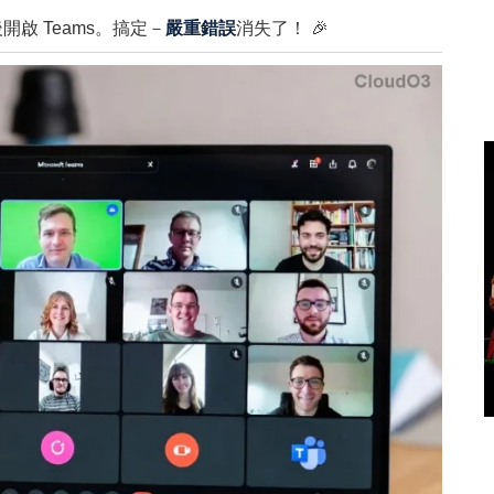
啟 Teams。搞定－
嚴重錯誤
消失了！ 🎉