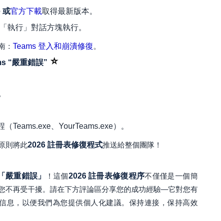
e 或
官方下載
取得最新版本。
「執行」對話方塊執行。
南：
Teams 登入和崩潰修復
。
⭐
eams “嚴重錯誤”
。
Teams.exe、YourTeams.exe）。
原則將此
2026 註冊表修復程式
推送給整個團隊！
s 的「嚴重錯誤」
！這個
2026 註冊表修復程序
不僅僅是一個簡
您不再受干擾。請在下方評論區分享您的成功經驗—它對您有
詳細信息，以便我們為您提供個人化建議。保持連接，保持高效