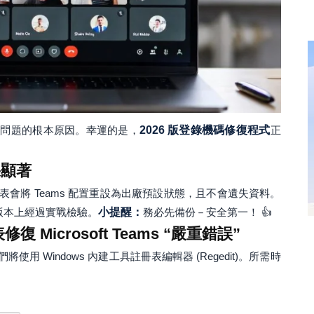
是問題的根本原因。幸運的是，
2026 版登錄機碼修復程式
正
果顯著
會將 Teams 配置重設為出廠預設狀態，且不會遺失資料。
ams 版本上經過實戰檢驗。
小提醒：
務必先備份－安全第一！ 👍
 Microsoft Teams “嚴重錯誤”
 Windows 內建工具註冊表編輯器 (Regedit)。所需時