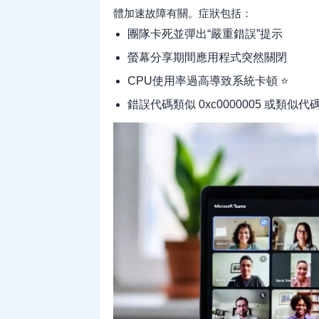
體加速故障有關。症狀包括：
團隊卡死並彈出“嚴重錯誤”提示
螢幕分享期間應用程式突然關閉
CPU使用率過高導致系統卡頓 ⭐
錯誤代碼類似 0xc0000005 或類似代