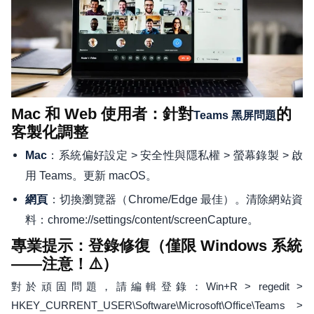
Mac 和 Web 使用者：針對
的
Teams 黑屏問題
客製化調整
：系統偏好設定 > 安全性與隱私權 > 螢幕錄製 > 啟
Mac
用 Teams。更新 macOS。
：切換瀏覽器（Chrome/Edge 最佳）。清除網站資
網頁
料：chrome://settings/content/screenCapture。
專業提示：登錄修復（僅限 Windows 系統
——注意！⚠️）
對於頑固問題，請編輯登錄：Win+R > regedit >
HKEY_CURRENT_USER\Software\Microsoft\Office\Teams >