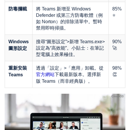
將 Teams 新增至 Windows
85%
防毒攔截
Defender 或第三方防毒軟體（例
⭐
如 Norton）的排除清單中。暫時
禁用即時掃描。
搜尋“圖形設定”>新增 Teams.exe>
90%
Windows
設定為“高效能”。小貼士：在筆記
🚀
圖形設定
型電腦上效果極佳。
透過「設定」>「應用」卸載。從
98%
重新安裝
下載最新版本。選擇新
👏
官方網站
Teams
版 Teams（而非經典版）。