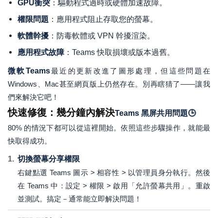
：驅動程式過時或硬體加速故障。
GPU衝突
：應用程式阻止存取您的螢幕。
權限問題
：防毒軟體或 VPN 幹擾渲染。
軟體幹擾
：Teams 快取損壞或版本過舊。
應用程式故障
微軟Teams
最近的更新改進了圖形處理，但這些問題在
Windows、Mac甚至網頁版上仍然存在。別再瞎猜了——讓我
們來解決它吧！
快速修復：幾分鐘內解決
Teams 黑屏共用問題🕒
80% 的情況下都可以從這裡開始。依照這些步驟操作，就能最
快取得成功。
切換螢幕分享權限
右鍵點選 Teams 圖示 > 相容性 > 以管理員身分執行。然後
在 Teams 中：設定 > 權限 > 啟用「允許螢幕共用」。重啟
並測試。搞定－通常能立即解決問題！