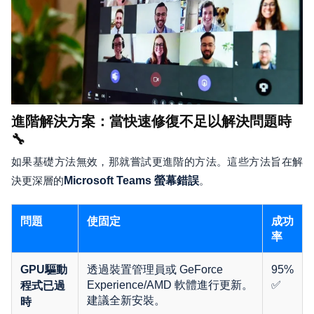
進階解決方案：當快速修復不足以解決問題時
🔧
如果基礎方法無效，那就嘗試更進階的方法。這些方法旨在解
決更深層的
Microsoft Teams 螢幕錯誤
。
問題
使固定
成功
率
透過裝置管理員或 GeForce
95%
GPU驅動
Experience/AMD 軟體進行更新。
✅
程式已過
建議全新安裝。
時