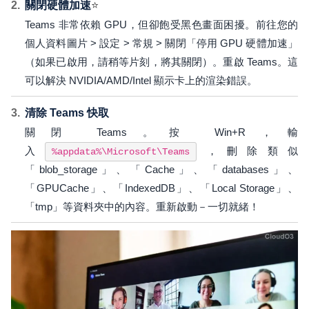
關閉硬體加速
⭐
Teams 非常依賴 GPU，但卻飽受黑色畫面困擾。前往您的
個人資料圖片 > 設定 > 常規 > 關閉「停用 GPU 硬體加速」
（如果已啟用，請稍等片刻，將其關閉）。重啟 Teams。這
可以解決 NVIDIA/AMD/Intel 顯示卡上的渲染錯誤。
清除 Teams 快取
關閉 Teams。按 Win+R，輸
入
，刪除類似
%appdata%\Microsoft\Teams
「blob_storage」、「Cache」、「databases」、
「GPUCache」、「IndexedDB」、「Local Storage」、
「tmp」等資料夾中的內容。重新啟動－一切就緒！