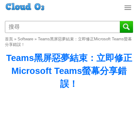
T
o
g
g
l
首頁
»
Software
»
Teams黑屏惡夢結束：立即修正Microsoft Teams螢幕
e
分享錯誤！
n
Teams黑屏惡夢結束：立即修正
a
v
Microsoft Teams螢幕分享錯
i
g
誤！
a
t
i
o
n