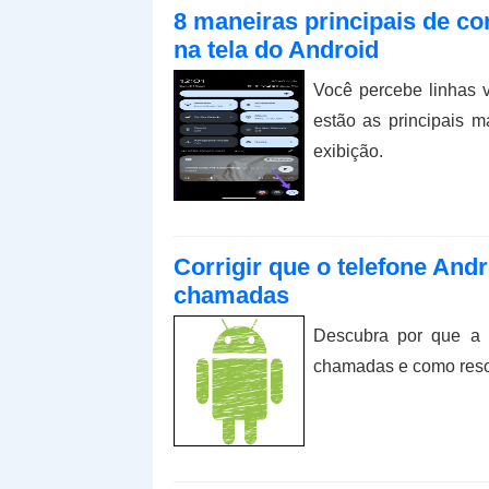
8 maneiras principais de cor
na tela do Android
Você percebe linhas v
estão as principais m
exibição.
Corrigir que o telefone Andr
chamadas
Descubra por que a t
chamadas e como resol