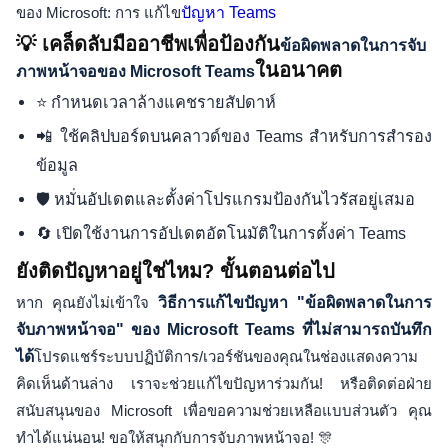
ของ Microsoft: การ แก้ไข
ปัญหา Teams
💡 เคล็ดลับมืออาชีพเพื่อป้องกัน
ข้อผิดพลาดในการจับ
ในอนาคต
ภาพหน้าจอของ Microsoft Teams
⭐ กำหนดเวลาล้างแคชรายสัปดาห์
📲 ใช้คลิปบอร์ดบนคลาวด์ของ Teams สำหรับการสำรอง
ข้อมูล
🛡️ หมั่นอัปเดตและตั้งค่าโปรแกรมป้องกันไวรัสอยู่เสมอ
🔄 เปิดใช้งานการอัปเดตอัตโนมัติในการตั้งค่า Teams
ยังติดปัญหาอยู่ใช่ไหม? ขั้นตอนต่อไป
หาก คุณยังไม่เข้าใจ
วิธีการแก้ไขปัญหา "ข้อผิดพลาดในการ
จับภาพหน้าจอ" ของ Microsoft Teams ที่ไม่สามารถบันทึก
ได้
โปรดแชร์ระบบปฏิบัติการ/เวอร์ชันของคุณในช่องแสดงความ
คิดเห็นด้านล่าง เราจะช่วยแก้ไขปัญหาร่วมกัน! หรือติดต่อฝ่าย
สนับสนุนของ Microsoft เพื่อขอความช่วยเหลือแบบส่วนตัว คุณ
ทำได้แน่นอน! ขอให้สนุกกับการจับภาพหน้าจอ! 🎊