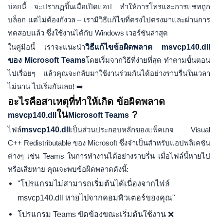
บ่อยนี้ จะปรากฏขึ้นเมื่อเปิดแอป ทำให้การโทรและการแชทถูก
บล็อก แต่ไม่ต้องกังวล – เรามีวิธีแก้ไขที่ตรงไปตรงมาและผ่านการ
ทดสอบแล้ว ซึ่งใช้งานได้กับ Windows เวอร์ชันล่าสุด
ในคู่มือนี้ เราจะแนะนำ
วิธีแก้ไขข้อผิดพลาด msvcp140.dll
ของ Microsoft Teams
โดยเริ่มจากวิธีที่ง่ายที่สุด ทำตามขั้นตอน
ไปเรื่อยๆ แล้วคุณจะกลับมาใช้งานร่วมกันได้อย่างราบรื่นในเวลา
ไม่นาน ไปเริ่มกันเลย! ➡️
อะไรคือสาเหตุที่ทำให้เกิด ข้อผิดพลาด
ใน
?
msvcp140.dll
Microsoft Teams
ไฟล์
msvcp140.dll
เป็นส่วนประกอบหลักของแพ็คเกจ Visual
C++ Redistributable ของ Microsoft ซึ่งจำเป็นสำหรับแอปพลิเคชัน
ต่างๆ เช่น Teams ในการทำงานได้อย่างราบรื่น เมื่อไฟล์นี้หายไป
หรือเสียหาย คุณจะพบข้อผิดพลาดดังนี้:
"โปรแกรมไม่สามารถเริ่มต้นได้เนื่องจากไฟล์
msvcp140.dll หายไปจากคอมพิวเตอร์ของคุณ"
โปรแกรม Teams ขัดข้องขณะเริ่มต้นใช้งาน ❌