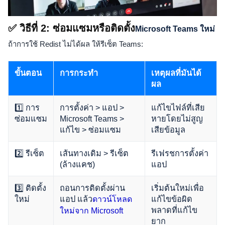
✅ วิธีที่ 2: ซ่อมแซมหรือติดตั้ง
Microsoft Teams ใหม่
ถ้าการใช้ Redist ไม่ได้ผล ให้รีเซ็ต Teams:
ขั้นตอน
การกระทำ
เหตุผลที่มันได้
ผล
1️⃣ การ
การตั้งค่า > แอป >
แก้ไขไฟล์ที่เสีย
ซ่อมแซม
Microsoft Teams >
หายโดยไม่สูญ
แก้ไข > ซ่อมแซม
เสียข้อมูล
2️⃣ รีเซ็ต
เส้นทางเดิม > รีเซ็ต
รีเฟรชการตั้งค่า
(ล้างแคช)
แอป
3️⃣ ติดตั้ง
ถอนการติดตั้งผ่าน
เริ่มต้นใหม่เพื่อ
ใหม่
แอป แล้ว
แก้ไขข้อผิด
ดาวน์โหลด
พลาดที่แก้ไข
ใหม่จาก Microsoft
ยาก