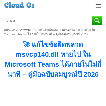
T
o
g
g
l
หน้าแรก
»
Software
»
🚀 แก้ไขข้อผิดพลาด msvcp140.dll หายไป ใน
e
Microsoft Teams ได้ภายในไม่กี่นาที – คู่มือฉบับสมบูรณ์ปี 2026
n
🚀 แก้ไขข้อผิดพลาด
a
v
msvcp140.dll หายไป ใน
i
g
Microsoft Teams ได้ภายในไม่กี่
a
t
นาที – คู่มือฉบับสมบูรณ์ปี 2026
i
o
n